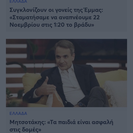
ΕΛΛΑΔΑ
Viral
Συγκλονίζουν οι γονείς της Έμμας:
«Σταματήσαμε να αναπνέουμε 22
Κουζίνα
Νοεμβρίου στις 1:20 το βράδυ»
Ζώδια
Pet
Πίστη
ΕΛΛΑΔΑ
Μητσοτάκης: «Τα παιδιά είναι ασφαλή
στις δομές»