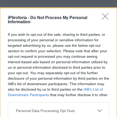
iPliroforia -
Do Not Process My Personal
Information
If you wish to opt-out of the sale, sharing to third parties, or
processing of your personal or sensitive information for
targeted advertising by us, please use the below opt-out
section to confirm your selection. Please note that after your
opt-out request is processed you may continue seeing
interest-based ads based on personal information utilized by
us or personal information disclosed to third parties prior to
your opt-out. You may separately opt-out of the further
VIRAL
disclosure of your personal information by third parties on the
Ο «θαυμαστής» του Μητσοτάκη που
IAB’s list of downstream participants. This information may
έκλεψε την παράσταση: «Είσαι ο Μέσι
also be disclosed by us to third parties on the
IAB’s List of
της πολιτικής, δεν παίζεσαι, επίθεση»
Downstream Participants
that may further disclose it to other
third parties.
Personal Data Processing Opt Outs