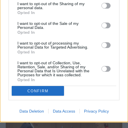
I want to opt-out of the Sharing of my
personal data.
Opted In
I want to opt-out of the Sale of my
Personal Data.
Opted In
I want to opt-out of processing my
Personal Data for Targeted Advertising.
Opted In
ΚΟΣΜΟΣ
I want to opt-out of Collection, Use,
Retention, Sale, and/or Sharing of my
Nευράκια Ερντογάν από τη σκληρή
Personal Data that Is Unrelated with the
Purposes for which it was collected.
απάντηση Μητσοτάκη για την κυριαρχία
Opted In
των νησιών
CONFIRM
Data Deletion
Data Access
Privacy Policy