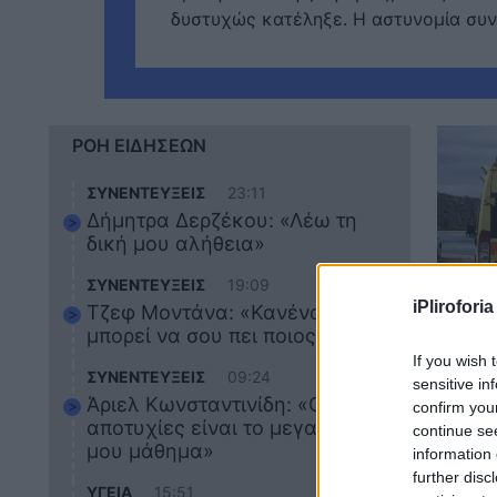
δυστυχώς κατέληξε. Η αστυνομία συνε
ΡΟΗ ΕΙΔΗΣΕΩΝ
ΣΥΝΕΝΤΕΥΞΕΙΣ
23:11
Δήμητρα Δερζέκου: «Λέω τη
δική μου αλήθεια»
ΣΥΝΕΝΤΕΥΞΕΙΣ
19:09
iPliroforia
Τζεφ Μοντάνα: «Κανένας δεν
ΕΠΙΚ
μπορεί να σου πει ποιος είσαι»
Οδηγ
If you wish 
ΣΥΝΕΝΤΕΥΞΕΙΣ
09:24
sensitive in
αυτο
Άριελ Κωνσταντινίδη: «Οι
confirm you
ανασ
αποτυχίες είναι το μεγαλύτερό
continue se
αισθ
μου μάθημα»
information 
further disc
ΥΓΕΙΑ
15:51