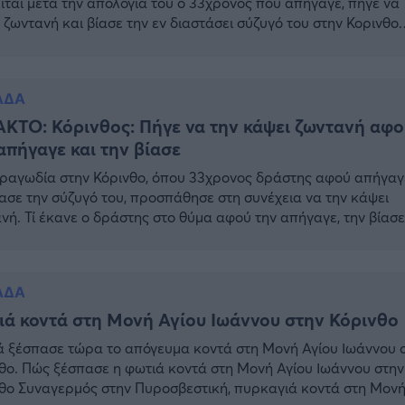
ίται μετά την απολογία του ο 33χρονος που απήγαγε, πήγε να
 ζωντανή και βίασε την εν διαστάσει σύζυγό του στην Κορινθο.
να με το κατηγορητήριο, ο δράστης είχε στήσει καρτέρι στην
νη τα ξημερώματα της περασμένης Τετάρτης, έξω από το σπίτ
στην Αλμυρή Κορινθίας. Πώς […]
ΑΔΑ
ΚΤΟ: Κόρινθος: Πήγε να την κάψει ζωντανή αφο
απήγαγε και την βίασε
ραγωδία στην Κόρινθο, όπου 33χρονος δράστης αφού απήγαγ
ίασε την σύζυγό του, προσπάθησε στη συνέχεια να την κάψει
νή. Τί έκανε ο δράστης στο θύμα αφού την απήγαγε, την βίασε
ίρησε να τη κάψει ζωντανή Σύμφωνα με πληροφορίες ο δράστ
στήσει καρτέρι τα ξημερώματα της περασμένης Τετάρτης έξω
τι […]
ΑΔΑ
ά κοντά στη Μονή Αγίου Ιωάννου στην Κόρινθο
 ξέσπασε τώρα το απόγευμα κοντά στη Μονή Αγίου Ιωάννου 
θο. Πώς ξέσπασε η φωτιά κοντά στη Μονή Αγίου Ιωάννου στην
θο Συναγερμός στην Πυροσβεστική, πυρκαγιά κοντά στη Μον