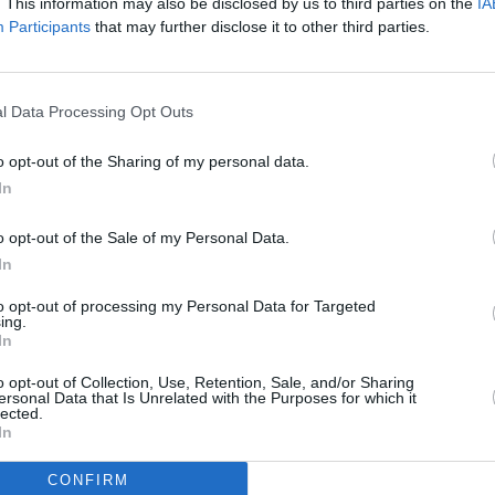
. This information may also be disclosed by us to third parties on the
IA
Participants
that may further disclose it to other third parties.
l Data Processing Opt Outs
o opt-out of the Sharing of my personal data.
ΑΙΡΟΤΗΤΑ
ΥΓΕΙΑ
In
κτο: Την έψαχναν όλοι,
Συναγερμός στην Κ
o opt-out of the Sale of my Personal Data.
θηκε νεκρή
Έκτακτα μέτρα μετά
In
εντοπισμό κρούσμ
πανώλης
to opt-out of processing my Personal Data for Targeted
ing.
In
o opt-out of Collection, Use, Retention, Sale, and/or Sharing
ΑΙΡΟΤΗΤΑ
ersonal Data that Is Unrelated with the Purposes for which it
lected.
 με τις φλόγες στο Σοφικό Κορινθίας: «Η φωτιά
In
 ξεφύγει, κατευθύνεται προς Επίδαυρο»
έλιξη βρίσκεται η μεγάλη φωτιά στο Σοφικό Κορινθίας, κοντά 
CONFIRM