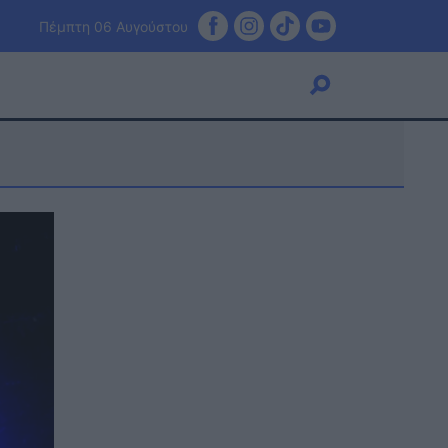
Πέμπτη 06 Αυγούστου
Viral
Κουζίνα
Ζώδια
Pet
Πίστη