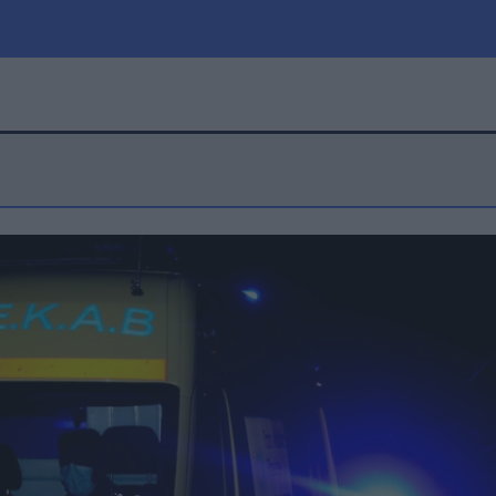
μία
Πολιτική
Τράπεζες
Επιδοτήσεις
le
Αθλητικά
ΕΣΠΑ
α
Καιρός