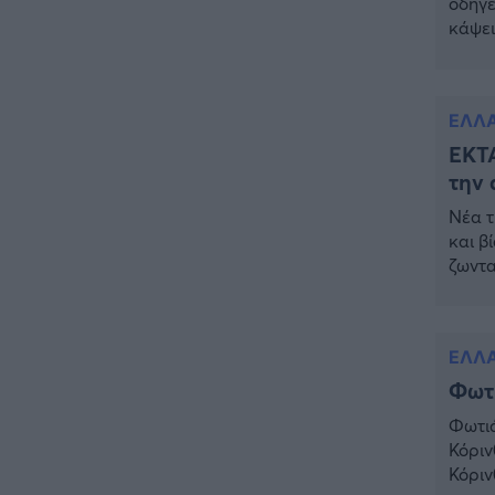
οδηγε
Έλληνας ηθοποιός – Η
κάψει
ανακοίνωση του Μπιμπίλα
Σύμφω
28χρο
ΕΠΙΚΑΙΡΟΤΗΤΑ
17:27
της, 
Συνεχίζεται το θρίλερ στην
ΕΛΛ
Βοιωτία: Τι αποκαλύπτει ο
ΕΚΤΑ
Τζόνι από την Αλβανία για την
την 
62χρονη και τον λάκκο
Νέα τ
ΕΠΙΚΑΙΡΟΤΗΤΑ
16:56
και β
Έκτακτο: Νέα πυρκαγιά τώρα
ζωντα
στην Ελλάδα – Σηκώθηκαν 3
επιχε
εναέρια μέσα
είχε 
το σπί
ΕΛΛΑΔΑ
16:32
ΕΛΛ
Πρόεδρος Αρείου Πάγου: Η
Φωτι
«ενόχληση» με τους πολίτες
για τα Τέμπη- «Αυτή η χώρα
Φωτιά
είχε και άλλα δυστυχήματα»
Κόριν
Κόριν
ΠΙΣΤΗ
16:09