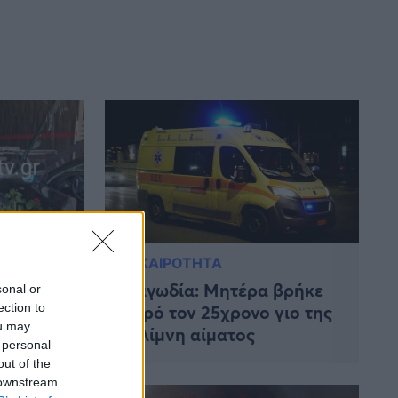
ΕΠΙΚΑΙΡΟΤΗΤΑ
Τραγωδία: Μητέρα βρήκε
sonal or
ection to
έληξε στο
νεκρό τον 25χρονο γιο της
ou may
λείου
σε λίμνη αίματος
 personal
out of the
 downstream