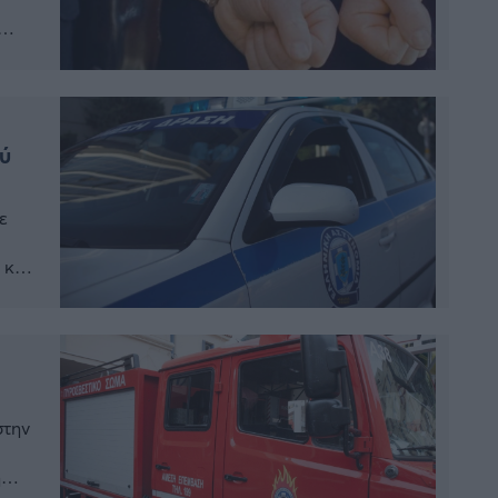
ι
ύ
ε
 και
ης
 από
στην
ή