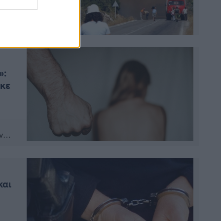
 των
»:
ηκε
νος
νη
και