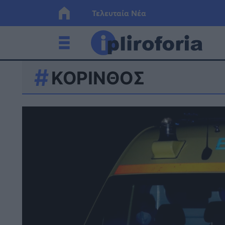
Τελευταία Νέα
ΚΟΡΙΝΘΟΣ
Ελλάδα
Οικονο
Κόσμος
Lifesty
Υγεία
Γυναίκ