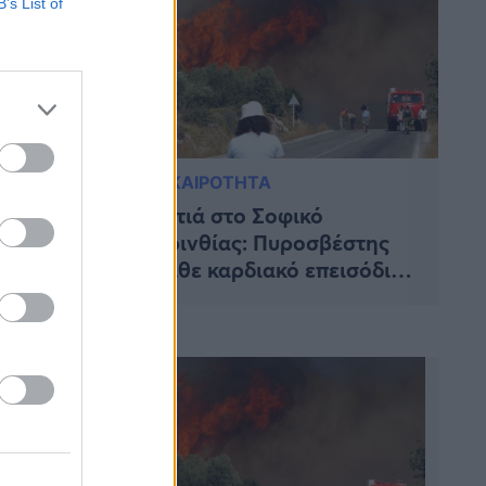
B’s List of
ΕΠΙΚΑΙΡΟΤΗΤΑ
όρινθο:
Φωτιά στο Σοφικό
 τον
Κορινθίας: Πυροσβέστης
ατος
έπαθε καρδιακό επεισόδιο
και διασωληνώθηκε –
Διακομίζεται σε νοσοκομείο
της Αττικής
στην