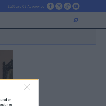
Σάββατο 08 Αυγούστου
Viral
Κουζίνα
Ζώδια
Pet
Πίστη
sonal or
ection to