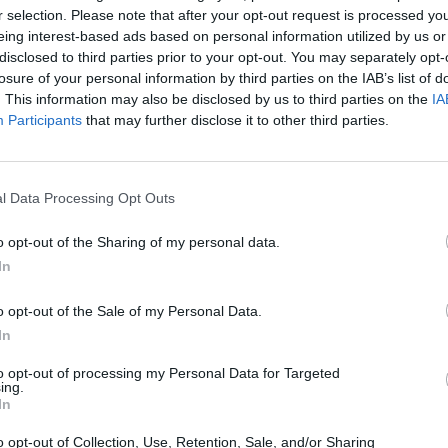
r selection. Please note that after your opt-out request is processed y
eing interest-based ads based on personal information utilized by us or
disclosed to third parties prior to your opt-out. You may separately opt-
losure of your personal information by third parties on the IAB’s list of
. This information may also be disclosed by us to third parties on the
IA
Participants
that may further disclose it to other third parties.
l Data Processing Opt Outs
o opt-out of the Sharing of my personal data.
In
o opt-out of the Sale of my Personal Data.
σμένοι Μαζί»: Οι 3 οικογενειακές
In
ου θα βάλουν φωτιά στην prime
to opt-out of processing my Personal Data for Targeted
ing.
In
οιμάζεται να γεμίσει γέλιο και κέφι στο κοινό, με
o opt-out of Collection, Use, Retention, Sale, and/or Sharing