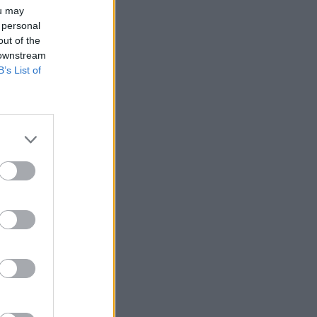
ou may
 personal
out of the
 downstream
B’s List of