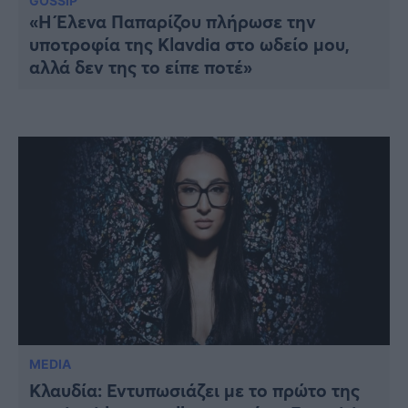
Υγεία
GOSSIP
«Η Έλενα Παπαρίζου πλήρωσε την
υποτροφία της Klavdia στο ωδείο μου,
Γυναίκα
αλλά δεν της το είπε ποτέ»
Καιρός
MEDIA
Κλαυδία: Εντυπωσιάζει με το πρώτο της