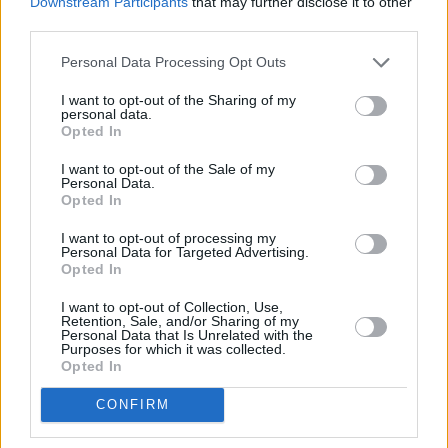
Downstream Participants
that may further disclose it to other
third parties.
Personal Data Processing Opt Outs
I want to opt-out of the Sharing of my
personal data.
Opted In
I want to opt-out of the Sale of my
Personal Data.
Opted In
I want to opt-out of processing my
Personal Data for Targeted Advertising.
Opted In
GOSSIP
I want to opt-out of Collection, Use,
Retention, Sale, and/or Sharing of my
Διακοπές στην Κεφαλονιά για τον
Personal Data that Is Unrelated with the
Purposes for which it was collected.
πρίγκιπα Ουίλιαμ, την Κέιτ Μίντλετον και
Opted In
τα παιδιά τους
CONFIRM