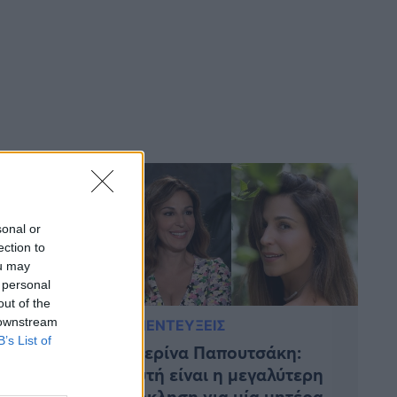
sonal or
ection to
ou may
 personal
out of the
 downstream
ΣΥΝΕΝΤΕΥΞΕΙΣ
B’s List of
κη για
Κατερίνα Παπουτσάκη:
δράμα:
«Αυτή είναι η μεγαλύτερη
, είχα
πρόκληση για μία μητέρα