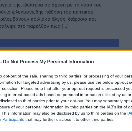
γεία της, ιδιαίτερα σε σχέση με τη νόσο του
χρόνια φλεγμονώδης πάθηση του πεπτικού
ιλαμβάνουν κοιλιακό άλγος, διάρροια και
κάλυψε στο παρελθόν πως […]
 -
Do Not Process My Personal Information
to opt-out of the sale, sharing to third parties, or processing of your per
formation for targeted advertising by us, please use the below opt-out s
r selection. Please note that after your opt-out request is processed y
eing interest-based ads based on personal information utilized by us or
disclosed to third parties prior to your opt-out. You may separately opt-
losure of your personal information by third parties on the IAB’s list of
IA
ΣΥΝΕΝΤΕΥΞΕΙΣ
. This information may also be disclosed by us to third parties on the
IA
ρίνα Παπουτσάκη:
Κατερίνα Παπουτσά
Participants
that may further disclose it to other third parties.
σα πολλά κιλά, πέρασα
το προσωπικό της 
ζόρι για κάτι που δε
«Έκλαψα πάρα πολύ