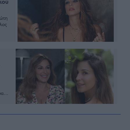
ιού
ρώτη
έλος
 από
ε
φα