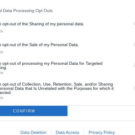
ρούμε να συζητήσουμε»
αδιανόητο πόνο»
l Data Processing Opt Outs
o opt-out of the Sharing of my personal data.
In
o opt-out of the Sale of my Personal Data.
In
to opt-out of processing my Personal Data for Targeted
ing.
ΣΕΙΣ
LIFESTYLE
In
ύσκολες ώρες της
Μια από τις πιο ωρ
o opt-out of Collection, Use, Retention, Sale, and/or Sharing
ρίνας Παπουτσάκη:
γυναίκες στην Ελλά
ersonal Data that Is Unrelated with the Purposes for which it
lected.
νίστηκε με μάτια
Κατερίνα Παπουτσά
In
μένα από το κλάμα και
44, με μίνι μπλε φ
ησε τον λόγο
κλείνει στόματα
CONFIRM
IP
Data Deletion
Data Access
Privacy Policy