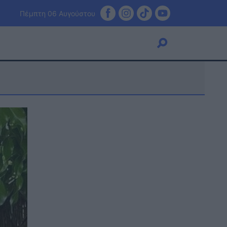
Πέμπτη 06 Αυγούστου
Viral
Κουζίνα
Ζώδια
Pet
Πίστη