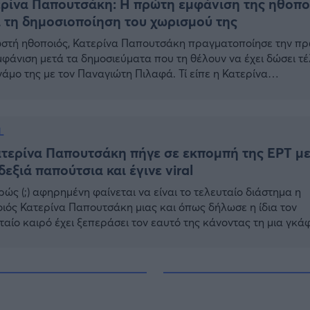
ρίνα Παπουτσάκη: Η πρώτη εμφάνιση της ηθοπο
 τη δημοσιοποίηση του χωρισμού της
στή ηθοποιός, Κατερίνα Παπουτσάκη πραγματοποίησε την π
μφάνιση μετά τα δημοσιεύματα που τη θέλουν να έχει δώσει τ
γάμο της με τον Παναγιώτη Πιλαφά. Τί είπε η Κατερίνα
τσάκη για τα δημοσιεύματα περί χωρισμού με τον Παναγιώτη
ά Οι δημοσιογράφοι προσπάθησαν να αποσπάσουν δηλώσεις
θοποιό, αναφορικά με τον χωρισμό της, […]
L
τερίνα Παπουτσάκη πήγε σε εκπομπή της ΕΡΤ μ
δεξιά παπούτσια και έγινε viral
ώς (;) αφηρημένη φαίνεται να είναι το τελευταίο διάστημα η
ιός Κατερίνα Παπουτσάκη μιας και όπως δήλωσε η ίδια τον
ταίο καιρό έχει ξεπεράσει τον εαυτό της κάνοντας τη μια γκά
την άλλη. Αναλυτικότερα, το πρωί του Σαββάτου, η Κατερίνα
τσάκη βρέθηκε στην εκπομπή «Δύο στις 10», που έκανε
έρα, κάνοντας θεαματική είσοδο με […]