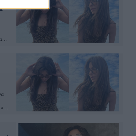
η
ε
σεις
να
 και
μως,
]