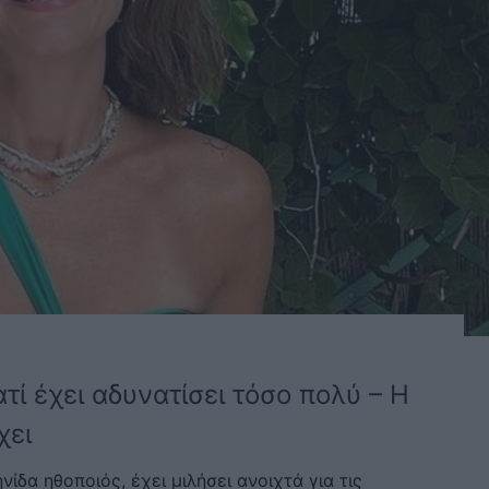
τί έχει αδυνατίσει τόσο πολύ – Η
χει
ίδα ηθοποιός, έχει μιλήσει ανοιχτά για τις