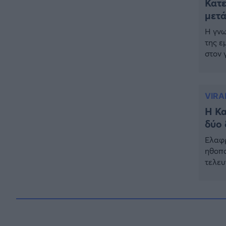
Κατε
– Είχε γίνει viral στο TikTok
μετά
ΕΛΛΑΔΑ
18:25
Η γνω
Θρήνος: Πέθανε γνωστός
της ε
Έλληνας ηθοποιός – Η
στον 
ανακοίνωση του Μπιμπίλα
Παπου
ΕΠΙΚΑΙΡΟΤΗΤΑ
17:27
Πιλαφ
την η
Συνεχίζεται το θρίλερ στην
VIRA
Βοιωτία: Τι αποκαλύπτει ο
Τζόνι από την Αλβανία για την
Η Κα
62χρονη και τον λάκκο
δύο 
ΕΠΙΚΑΙΡΟΤΗΤΑ
16:56
Ελαφρ
Έκτακτο: Νέα πυρκαγιά τώρα
ηθοπο
στην Ελλάδα – Σηκώθηκαν 3
τελευ
εναέρια μέσα
μετά 
Παπου
ΕΛΛΑΔΑ
16:32
πρεμι
Πρόεδρος Αρείου Πάγου: Η
«ενόχληση» με τους πολίτες
για τα Τέμπη- «Αυτή η χώρα