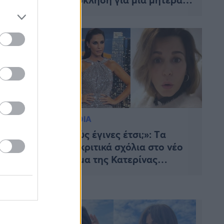
που μεγαλώνει μόνη τα
παιδιά της»
MEDIA
αίες
«Πώς έγινες έτσι;»: Tα
δα: Η
επικριτικά σχόλια στο νέο
κη, στα
σώμα της Κατερίνας
όρεμα
Παπουτσάκη και η
αποστομωτική απάντηση
της