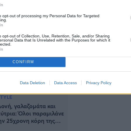
χετικά βίντεο, εντυπωσιάζοντάς μας δικαίως,
In
είται επαγγελματικά με τον χορό Έτσι και χθες, η
αριασμό της ένα υπέροχο […]
to opt-out of processing my Personal Data for Targeted
ing.
In
o opt-out of Collection, Use, Retention, Sale, and/or Sharing
ersonal Data that Is Unrelated with the Purposes for which it
lected.
In
CONFIRM
Data Deletion
Data Access
Privacy Policy
STYLE
ονή, γαλαζομάτα και
ύτρια: Όλοι παραμιλάνε
ην 25χρονη κόρη της
ς Μανέ, Φαίδρα