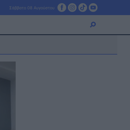
Σάββατο 08 Αυγούστου
Viral
Κουζίνα
Ζώδια
Pet
Πίστη