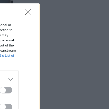
sonal or
ection to
ou may
 personal
out of the
 downstream
B’s List of