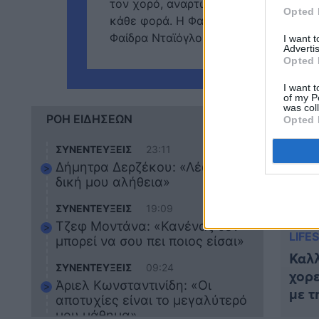
τον χορό, αναρτώντας συχνά βίντεο σ
Opted 
κάθε φορά. Η Φαίδρα Νταϊόγλου ασχολ
Φαίδρα Νταϊόγλου ανήρτησε στον λογ
I want 
Advertis
Opted 
I want t
of my P
was col
ΡΟΗ ΕΙΔΗΣΕΩΝ
Opted 
ΣΥΝΕΝΤΕΥΞΕΙΣ
23:11
Δήμητρα Δερζέκου: «Λέω τη
δική μου αλήθεια»
ΣΥΝΕΝΤΕΥΞΕΙΣ
19:09
Τζεφ Μοντάνα: «Κανένας δεν
LIFE
μπορεί να σου πει ποιος είσαι»
Καλλ
ΣΥΝΕΝΤΕΥΞΕΙΣ
09:24
χορε
Άριελ Κωνσταντινίδη: «Οι
με τ
αποτυχίες είναι το μεγαλύτερό
Υρώ
μου μάθημα»