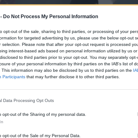
 -
Do Not Process My Personal Information
to opt-out of the sale, sharing to third parties, or processing of your per
formation for targeted advertising by us, please use the below opt-out s
r selection. Please note that after your opt-out request is processed y
eing interest-based ads based on personal information utilized by us or
disclosed to third parties prior to your opt-out. You may separately opt-
losure of your personal information by third parties on the IAB’s list of
. This information may also be disclosed by us to third parties on the
IA
Participants
that may further disclose it to other third parties.
 χορεύτρια: Όλοι παραμιλάνε με
l Data Processing Opt Outs
ώς Μανέ, Φαίδρα Νταϊόγλου
o opt-out of the Sharing of my personal data.
In
ίδρα Νταϊόγλου δημοσίευσε ένα υπέροχο βίντεο
nstagram. Η ίδια, ασχολείται επαγγελματικά με
o opt-out of the Sale of my Personal Data.