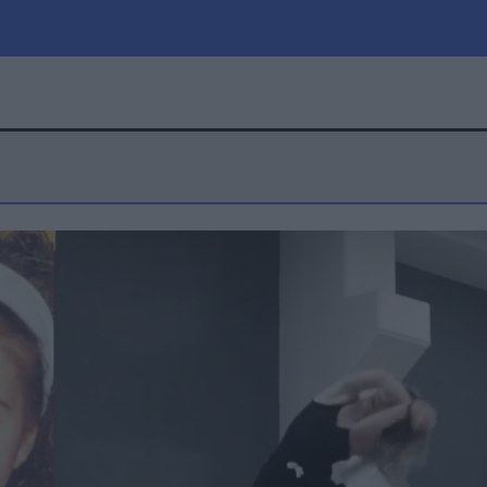
μία
Πολιτική
Τράπεζες
Επιδοτήσεις
le
Αθλητικά
ΕΣΠΑ
α
Καιρός