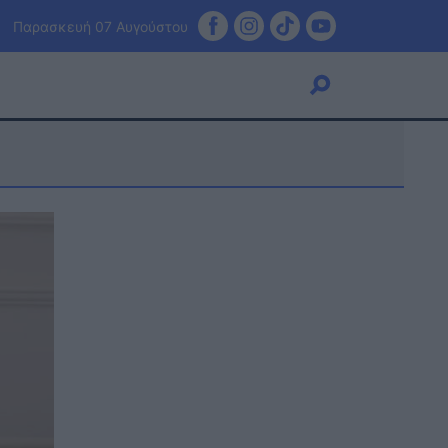
Παρασκευή 07 Αυγούστου
Viral
Κουζίνα
Ζώδια
Pet
Πίστη