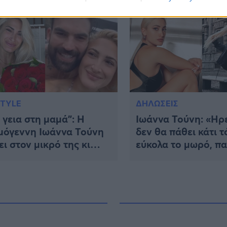
σεις του μοντέλου
STYLE
ΔΗΛΩΣΕΙΣ
 γεια στη μαμά”: Η
Ιωάννα Τούνη: «Ηρ
μόγεννη Ιωάννα Τούνη
δεν θα πάθει κάτι 
ει στον μικρό της κι
εύκολα το μωρό, πα
νος της “απαντά” στο
γεννούσαν σε χωρά
τρυφερό βίντεο