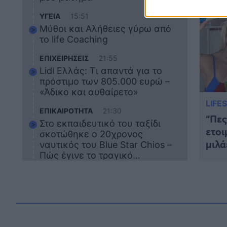
δηλώ
ΥΓΕΙΑ
15:51
Μύθοι και Αλήθειες γύρω από
το life Coaching
ΕΠΙΧΕΙΡΗΣΕΙΣ
21:55
Lidl Ελλάς: Τι απαντά για το
πρόστιμο των 805.000 ευρώ –
«Άδικο και αυθαίρετο»
LIFE
ΕΠΙΚΑΙΡΟΤΗΤΑ
21:30
“Πες
Στο εκπαιδευτικό του ταξίδι
ετοι
σκοτώθηκε ο 20χρονος
μιλά
ναυτικός του Blue Star Chios –
εκεί
Πώς έγινε το τραγικό
δυστύχημα
πιο 
ΖΩΔΙΑ
21:10
Αυτά τα 3 ζώδια θα πετύχουν
το 2026: Πότε θα έρθει η
μεγάλη αλλαγή
ΕΠΙΚΑΙΡΟΤΗΤΑ
20:45