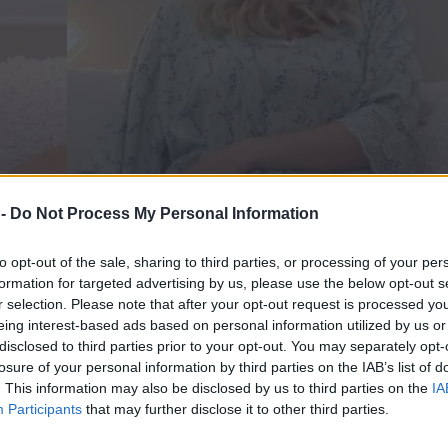
 -
Do Not Process My Personal Information
to opt-out of the sale, sharing to third parties, or processing of your per
formation for targeted advertising by us, please use the below opt-out s
r selection. Please note that after your opt-out request is processed y
άννας Τούνη: «Λιποθύμησα, έχασα
eing interest-based ads based on personal information utilized by us or
disclosed to third parties prior to your opt-out. You may separately opt-
ναζαν, φρίκαρα»
losure of your personal information by third parties on the IAB’s list of
. This information may also be disclosed by us to third parties on the
IA
ς, για τον εξαιρετικά δύσκολο τοκετό και το…
Participants
that may further disclose it to other third parties.
 το κανάλι της στο Youtube. H γνωστή influencer