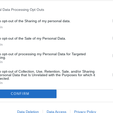
 στο Instagram να της στείλουν τις ερωτήσεις
ισσότερες μπορούσε με απόλυτη ειλικρίνεια.
l Data Processing Opt Outs
o opt-out of the Sharing of my personal data.
In
o opt-out of the Sale of my Personal Data.
In
to opt-out of processing my Personal Data for Targeted
ing.
In
o opt-out of Collection, Use, Retention, Sale, and/or Sharing
ersonal Data that Is Unrelated with the Purposes for which it
lected.
In
STYLE
LIFESTYLE
σε η μεγάλη ώρα για το
Χαμογελάει σαν τη
CONFIRM
άρι: Γονείς για πρώτη
του: Η Ιωάννα Τούν
 σε λίγες ώρες Τούνη
για πρώτη φορά το
Αλεξάνδρου – Οι
πρόσωπο του μωρο
Data Deletion
Data Access
Privacy Policy