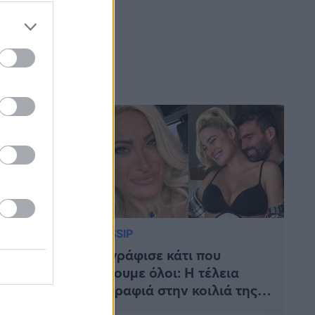
GOSSIP
 μαμά
Ζωγράφισε κάτι που
η έδειξε
ξέρουμε όλοι: Η τέλεια
ζωγραφιά στην κοιλιά της
ύ της
Ιωάννας Τούνη, λίγες μέρες