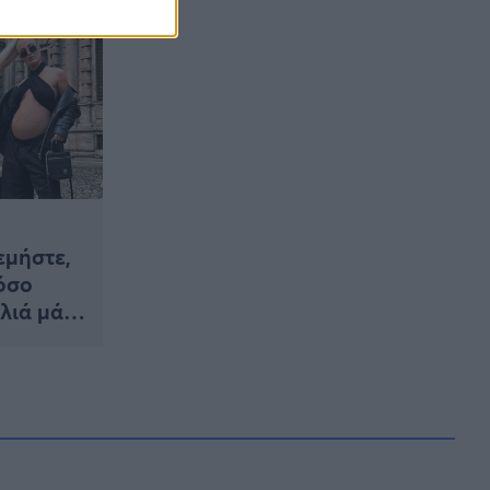
πριν γεννήσει
εμήστε,
τόσο
λιά μάς
φια»