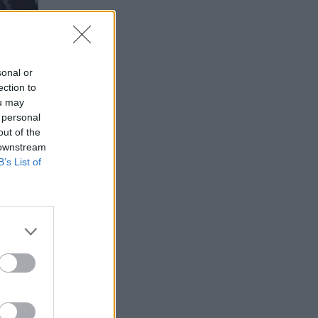
sonal or
ection to
ou may
 personal
out of the
 downstream
B’s List of