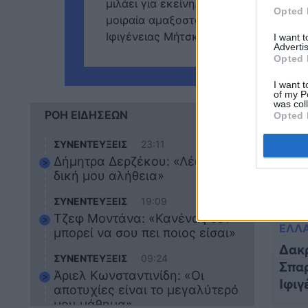
μιλάει για εκείνη. Η νεαρή κοπέλα, Ι
Opted 
μοιραία αμαξοστοιχία. Εκείνος σώθηκε
Ιφιγένειας Μήτσκα, […]
I want 
Advertis
Opted 
I want t
of my P
was col
ΡΟΗ ΕΙΔΗΣΕΩΝ
Opted 
ΣΥΝΕΝΤΕΥΞΕΙΣ
23:11
Δήμητρα Δερζέκου: «Λέω τη
δική μου αλήθεια»
ΣΥΝΕΝΤΕΥΞΕΙΣ
19:09
Τζεφ Μοντάνα: «Κανένας δεν
ΕΛΛ
μπορεί να σου πει ποιος είσαι»
Δακρ
ΣΥΝΕΝΤΕΥΞΕΙΣ
09:24
Σπαρ
Άριελ Κωνσταντινίδη: «Οι
Ιφιγ
αποτυχίες είναι το μεγαλύτερό
φέρε
μου μάθημα»