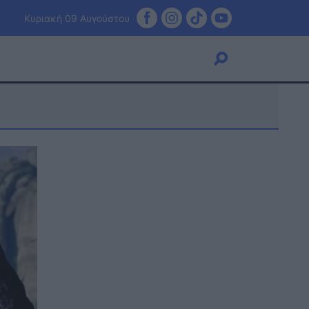
Κυριακή 09 Αυγούστου
Viral
Κουζίνα
Ζώδια
Pet
Πίστη