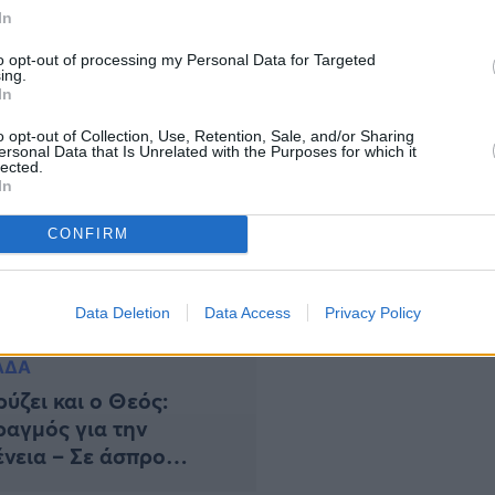
φιγένεια, βρισκόταν με τον αρραβωνιαστικό της στη
In
, εκείνη δεν τα κατάφερε. Τί είπε η αδελφή της
to opt-out of processing my Personal Data for Targeted
ing.
In
o opt-out of Collection, Use, Retention, Sale, and/or Sharing
ersonal Data that Is Unrelated with the Purposes for which it
lected.
In
CONFIRM
Data Deletion
Data Access
Privacy Policy
ΑΔΑ
ύζει και ο Θεός:
αγμός για την
ένεια – Σε άσπρο
τρο η 23χρονη, οι