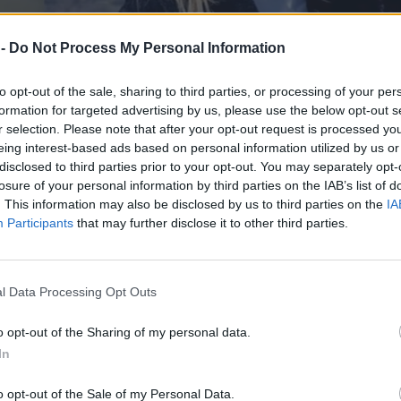
 -
Do Not Process My Personal Information
to opt-out of the sale, sharing to third parties, or processing of your per
formation for targeted advertising by us, please use the below opt-out s
r selection. Please note that after your opt-out request is processed y
eing interest-based ads based on personal information utilized by us or
disclosed to third parties prior to your opt-out. You may separately opt-
losure of your personal information by third parties on the IAB’s list of
. This information may also be disclosed by us to third parties on the
IA
Participants
that may further disclose it to other third parties.
 αδερφή της Ιφιγένειας – “Θα
l Data Processing Opt Outs
 μου το όνομα της ”
o opt-out of the Sharing of my personal data.
In
ας Μήτσκα που ήταν ένα από τα 57 θύματα της
ι μια αδελφή η οποία όπως θα δείτε παρακάτω
o opt-out of the Sale of my Personal Data.