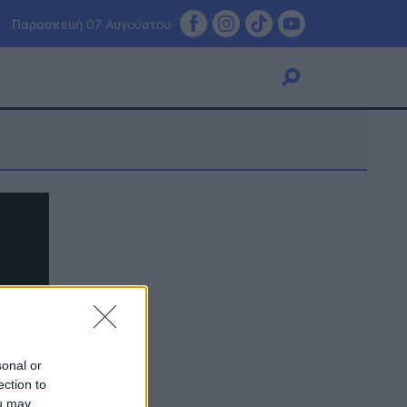
Παρασκευή 07 Αυγούστου
Viral
Κουζίνα
Ζώδια
Pet
Πίστη
sonal or
ection to
ou may