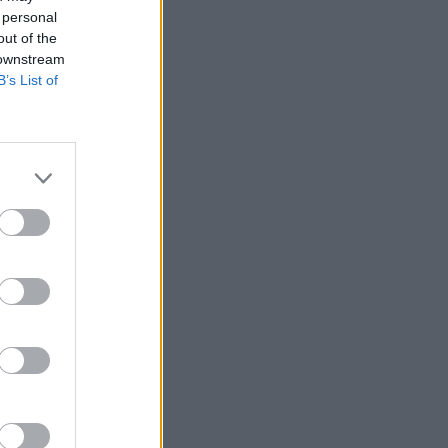
 personal
out of the
 downstream
B’s List of