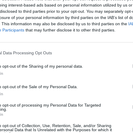
eing interest-based ads based on personal information utilized by us or
disclosed to third parties prior to your opt-out. You may separately opt-
losure of your personal information by third parties on the IAB’s list of
. This information may also be disclosed by us to third parties on the
IA
Participants
that may further disclose it to other third parties.
l Data Processing Opt Outs
o opt-out of the Sharing of my personal data.
In
o opt-out of the Sale of my Personal Data.
In
θεί συλλυπητήρια»: «Δάκρυσε» και
to opt-out of processing my Personal Data for Targeted
ελούδι που έσβησε ξαφνικά
ing.
In
α, συγγενείς και φίλοι το τελευταίο «αντίο» στο
o opt-out of Collection, Use, Retention, Sale, and/or Sharing
ενικό Νοσοκομείο Λεμεσού τα ξημερώματα της
ersonal Data that Is Unrelated with the Purposes for which it