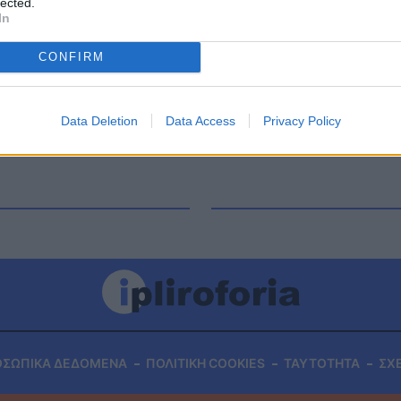
lected.
λό πυρετό και σημάδιαεπιθετικής βακτηριακής
In
ην μικρή Μαρία θα ψαλεί αύριο Τετάρτη στις
 του Αγίου Μάμαντος […]
CONFIRM
Data Deletion
Data Access
Privacy Policy
ΟΣΩΠΙΚΑ ΔΕΔΟΜΕΝΑ
ΠΟΛΙΤΙΚΗ COOKIES
ΤΑΥΤΟΤΗΤΑ
ΣΧ