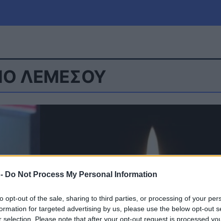
ΙΟ ΛΕΜΕΣΟΥ
μία
Πολιτική
Τράπεζες
Επιδοτήσεις
le
Αθλητικά
ΕΣΠΑ
α
Καιρός
 -
Do Not Process My Personal Information
to opt-out of the sale, sharing to third parties, or processing of your per
formation for targeted advertising by us, please use the below opt-out s
r selection. Please note that after your opt-out request is processed y