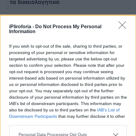
τα δικαιολογητικά
Viral
Κουζίνα
iPliroforia -
Do Not Process My Personal
Ζώδια
Information
Pet
If you wish to opt-out of the sale, sharing to third parties, or
processing of your personal or sensitive information for
targeted advertising by us, please use the below opt-out
Πίστη
section to confirm your selection. Please note that after your
opt-out request is processed you may continue seeing
interest-based ads based on personal information utilized by
us or personal information disclosed to third parties prior to
your opt-out. You may separately opt-out of the further
ΕΛΛΑΔΑ
disclosure of your personal information by third parties on the
Καλά νέα για τους φοιτητές: Έως 148
IAB’s list of downstream participants. This information may
ευρώ την εβδομάδα «στην τσέπη» με το
also be disclosed by us to third parties on the
IAB’s List of
νέο πρόγραμμα της ΔΥΠΑ – Πότε
Downstream Participants
that may further disclose it to other
ξεκινούν οι αιτήσεις
third parties.
Personal Data Processing Opt Outs