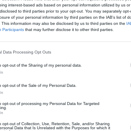
eing interest-based ads based on personal information utilized by us or
disclosed to third parties prior to your opt-out. You may separately opt-
losure of your personal information by third parties on the IAB’s list of
. This information may also be disclosed by us to third parties on the
IA
Participants
that may further disclose it to other third parties.
l Data Processing Opt Outs
o opt-out of the Sharing of my personal data.
In
o opt-out of the Sale of my Personal Data.
In
ι κερδίζουν στη φετινή επιδότηση
to opt-out of processing my Personal Data for Targeted
ing.
In
οι του επιδόματος θέρμανσης να μπουν στους
o opt-out of Collection, Use, Retention, Sale, and/or Sharing
η φετινή επιδότηση. Διπλάσιο ποσοστό επιδόματος
ersonal Data that Is Unrelated with the Purposes for which it