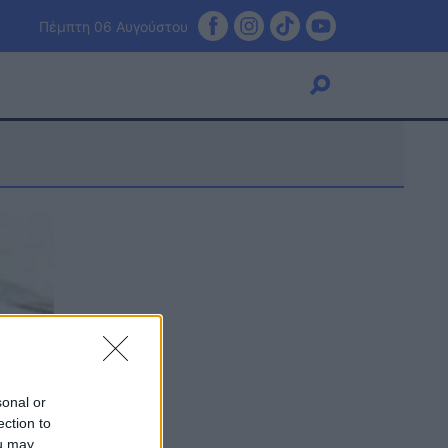
Πέμπτη 06 Αυγούστου
Viral
Κουζίνα
Ζώδια
Pet
Πίστη
sonal or
ection to
ou may