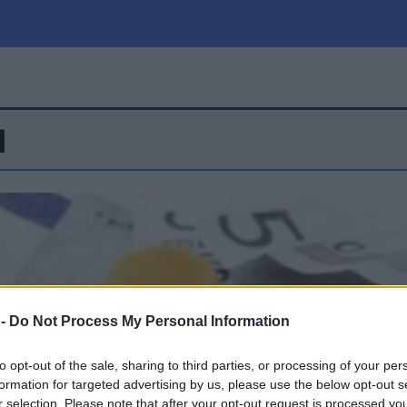
Η
μία
Πολιτική
Τράπεζες
Επιδοτήσεις
le
Αθλητικά
ΕΣΠΑ
α
Καιρός
 -
Do Not Process My Personal Information
to opt-out of the sale, sharing to third parties, or processing of your per
formation for targeted advertising by us, please use the below opt-out s
r selection. Please note that after your opt-out request is processed y