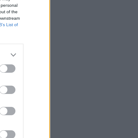
 personal
out of the
 downstream
B’s List of