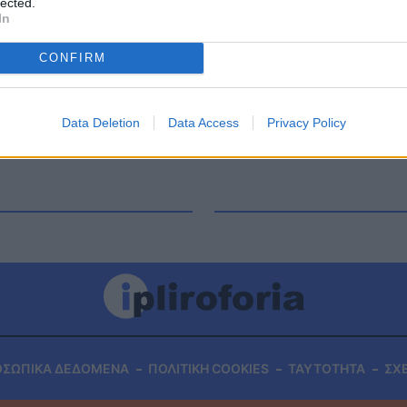
lected.
ι δικαιούχοι οι οποίοι θα καταναλώσουν, για
In
έριο ή άλλες μορφές καυσίμων, πλην φυσικού
είναι οι κερδισμένοι […]
CONFIRM
Data Deletion
Data Access
Privacy Policy
ΟΣΩΠΙΚΑ ΔΕΔΟΜΕΝΑ
ΠΟΛΙΤΙΚΗ COOKIES
ΤΑΥΤΟΤΗΤΑ
ΣΧ