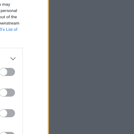
ou may
 personal
out of the
 downstream
B’s List of