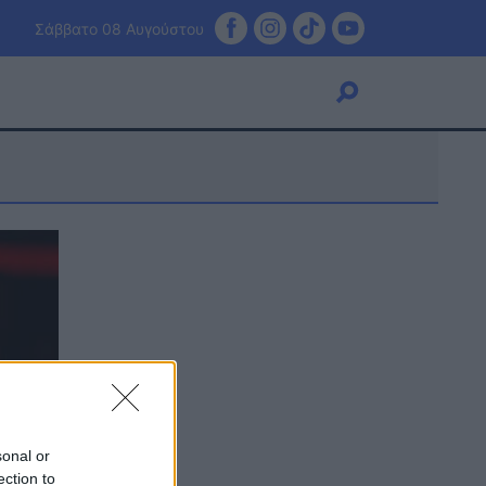
Σάββατο 08 Αυγούστου
Viral
Κουζίνα
Ζώδια
Pet
Πίστη
sonal or
ection to