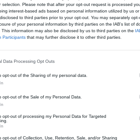
r selection. Please note that after your opt-out request is processed y
eing interest-based ads based on personal information utilized by us or
disclosed to third parties prior to your opt-out. You may separately opt-
losure of your personal information by third parties on the IAB’s list of
. This information may also be disclosed by us to third parties on the
IA
Participants
that may further disclose it to other third parties.
l Data Processing Opt Outs
o opt-out of the Sharing of my personal data.
In
o opt-out of the Sale of my Personal Data.
ξαφνικά;»: Έξαλλος ο Γιώργος
In
ς και τον σάλο με το τραγούδι
to opt-out of processing my Personal Data for Targeted
ing.
In
ροδρόμιο «Ελευθέριος Βενιζέλος» και εκεί τον
o opt-out of Collection, Use, Retention, Sale, and/or Sharing