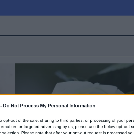
μία
Πολιτική
Τράπεζες
Επιδοτήσεις
le
Αθλητικά
ΕΣΠΑ
α
Καιρός
 -
Do Not Process My Personal Information
to opt-out of the sale, sharing to third parties, or processing of your per
formation for targeted advertising by us, please use the below opt-out s
r selection. Please note that after your opt-out request is processed y