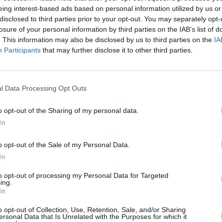
eing interest-based ads based on personal information utilized by us or
disclosed to third parties prior to your opt-out. You may separately opt-
losure of your personal information by third parties on the IAB’s list of
. This information may also be disclosed by us to third parties on the
IA
Participants
that may further disclose it to other third parties.
l Data Processing Opt Outs
o opt-out of the Sharing of my personal data.
In
o opt-out of the Sale of my Personal Data.
In
 Φανή Καρρά: Θρήνος για την
to opt-out of processing my Personal Data for Targeted
τη ζωή
ing.
In
ης χρόνια Η 46χρονη γιατρός, Φανή Καρρά, άφησε
o opt-out of Collection, Use, Retention, Sale, and/or Sharing
η θλίψη στην ιατρική κοινότητα και στη μικρή
ersonal Data that Is Unrelated with the Purposes for which it