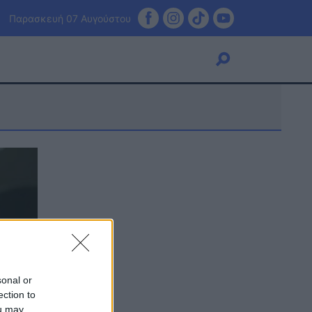
Παρασκευή 07 Αυγούστου
Viral
Κουζίνα
Ζώδια
Pet
Πίστη
sonal or
ection to
ou may