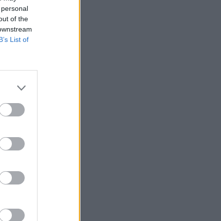
 personal
out of the
 downstream
B’s List of