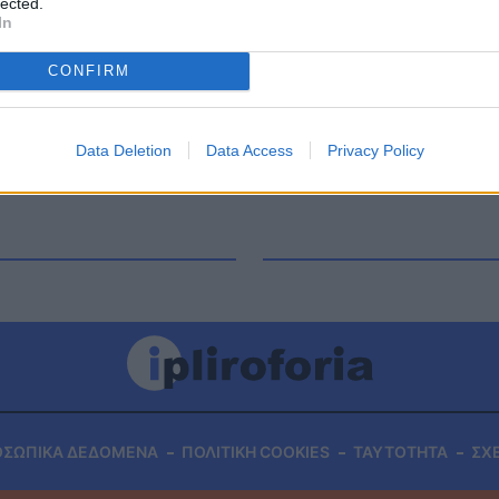
lected.
σσόνα. Η 46χρονη γιατρός με τον θάνατό της
In
και συναδέλφους H άτυχη γυναίκα, δούλευε στην
CONFIRM
Data Deletion
Data Access
Privacy Policy
ΟΣΩΠΙΚΑ ΔΕΔΟΜΕΝΑ
ΠΟΛΙΤΙΚΗ COOKIES
ΤΑΥΤΟΤΗΤΑ
ΣΧ