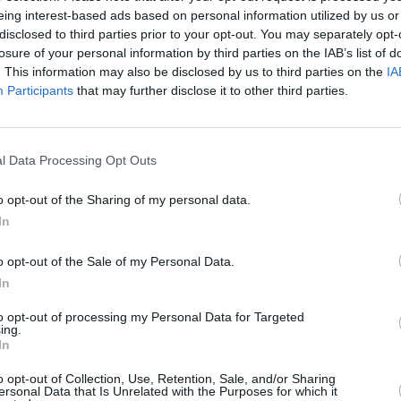
eing interest-based ads based on personal information utilized by us or
disclosed to third parties prior to your opt-out. You may separately opt-
losure of your personal information by third parties on the IAB’s list of
. This information may also be disclosed by us to third parties on the
IA
Participants
that may further disclose it to other third parties.
l Data Processing Opt Outs
o opt-out of the Sharing of my personal data.
In
o opt-out of the Sale of my Personal Data.
In
η φωτό που λίγες θα τολμούσαν –
to opt-out of processing my Personal Data for Targeted
ι στα καλύτερα της
ing.
In
έβη, την οποία απολαμβάνουμε μέσα από την
o opt-out of Collection, Use, Retention, Sale, and/or Sharing
βασε φωτογραφίες που την δείχνουν
ersonal Data that Is Unrelated with the Purposes for which it