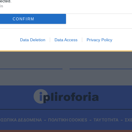
lected.
ν. Η Ευλαμπία Ρέβη και τα social media Η
In
ι πολύ δημοφιλής στα social media και είναι
ογαριασμό στο Instagram όπου […]
CONFIRM
Data Deletion
Data Access
Privacy Policy
ΟΣΩΠΙΚΑ ΔΕΔΟΜΕΝΑ
ΠΟΛΙΤΙΚΗ COOKIES
ΤΑΥΤΟΤΗΤΑ
ΣΧ