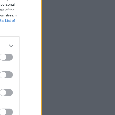
 personal
out of the
 downstream
B’s List of