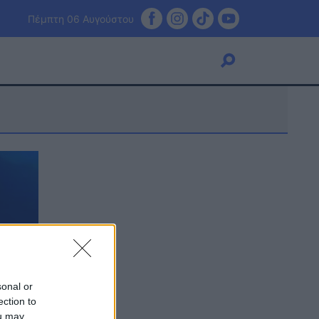
Πέμπτη 06 Αυγούστου
Viral
Κουζίνα
Ζώδια
Pet
Πίστη
sonal or
ection to
ou may