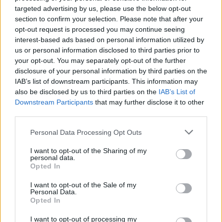
είχαν λεφτά για εισιτήριο
Viral
targeted advertising by us, please use the below opt-out
section to confirm your selection. Please note that after your
Κουζίνα
opt-out request is processed you may continue seeing
interest-based ads based on personal information utilized by
Ζώδια
us or personal information disclosed to third parties prior to
your opt-out. You may separately opt-out of the further
disclosure of your personal information by third parties on the
Pet
IAB’s list of downstream participants. This information may
also be disclosed by us to third parties on the
IAB’s List of
Πίστη
Downstream Participants
that may further disclose it to other
third parties.
Personal Data Processing Opt Outs
PLUS
I want to opt-out of the Sharing of my
personal data.
Αναμνήσεις γεμάτες νοσταλγία: Τότε που
Opted In
τα λεωφορεία είχαν εισπράκτορα και το
I want to opt-out of the Sale of my
εισιτήριο 1 δραχμή
Personal Data.
Opted In
I want to opt-out of processing my