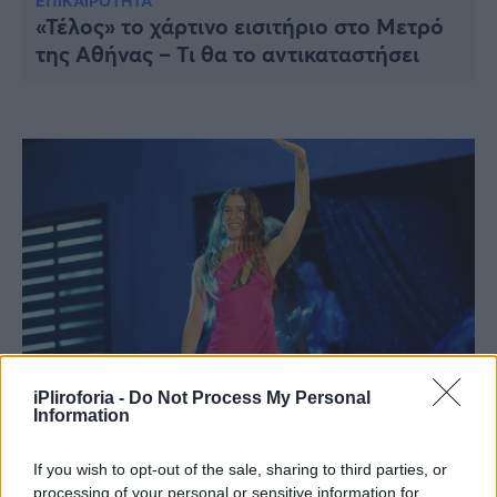
Υγεία
ΕΠΙΚΑΙΡΟΤΗΤΑ
«Τέλος» το χάρτινο εισιτήριο στο Μετρό
της Αθήνας – Τι θα το αντικαταστήσει
Γυναίκα
Καιρός
iPliroforia -
Do Not Process My Personal
Information
VIRAL
Μόνο μπράβο: Η Μαρίνα Σάττι έβαλε
If you wish to opt-out of the sale, sharing to third parties, or
δωρεάν σε συναυλία της παιδιά που δεν
processing of your personal or sensitive information for