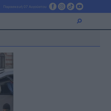
Παρασκευή 07 Αυγούστου
Viral
Κουζίνα
Ζώδια
Pet
Πίστη