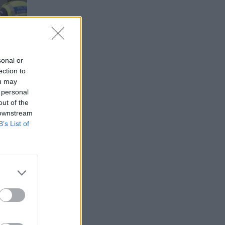
sonal or
ection to
ou may
 personal
out of the
 downstream
B’s List of