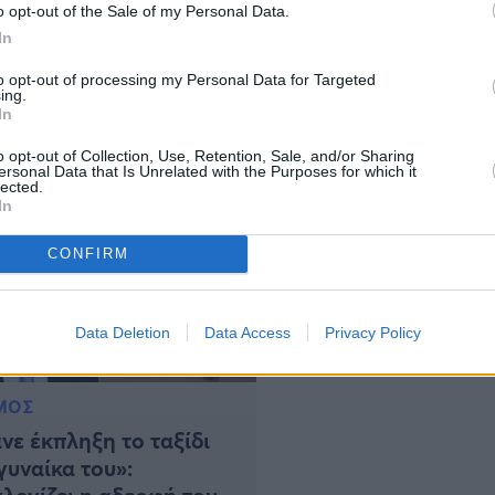
o opt-out of the Sale of my Personal Data.
ος τα Χριστούγεννα. Όπως αποδείχθηκε το ζευγάρι
In
εις στο μοιραίο λεωφορείο, που συγκρούστηκε με
εσμα τον θάνατο ενός 53χρονου και των
to opt-out of processing my Personal Data for Targeted
ing.
από […]
In
o opt-out of Collection, Use, Retention, Sale, and/or Sharing
ersonal Data that Is Unrelated with the Purposes for which it
lected.
In
CONFIRM
Data Deletion
Data Access
Privacy Policy
ΜΟΣ
νε έκπληξη το ταξίδι
γυναίκα του»: