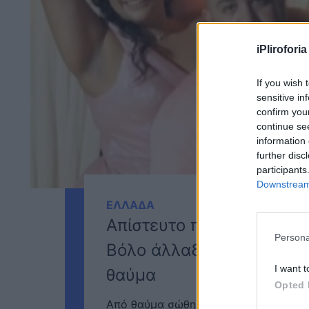
iPliroforia
If you wish 
sensitive in
confirm you
continue se
information 
further disc
participants
Downstream 
ΕΛΛΑΔΑ
Απίστευτο παιχνίδι της μ
Persona
Βόλο άλλαξε θέσεις τελευ
I want t
θαύμα
Opted 
Από θαύμα σώθηκε ένα νιόπαντρο ζευ