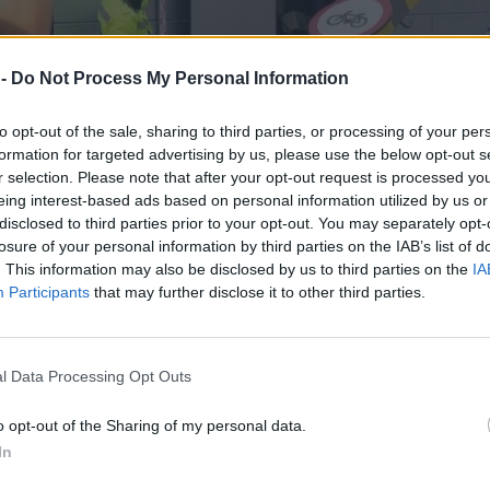
 -
Do Not Process My Personal Information
to opt-out of the sale, sharing to third parties, or processing of your per
formation for targeted advertising by us, please use the below opt-out s
r selection. Please note that after your opt-out request is processed y
eing interest-based ads based on personal information utilized by us or
disclosed to third parties prior to your opt-out. You may separately opt-
losure of your personal information by third parties on the IAB’s list of
. This information may also be disclosed by us to third parties on the
IA
Participants
that may further disclose it to other third parties.
οίρας: Νιόπαντρο ζευγάρι από τον
l Data Processing Opt Outs
ταία στιγμή και γλίτωσε από
o opt-out of the Sharing of my personal data.
In
γάρι από τον Βόλο, που αποφάσισε να κάνει το