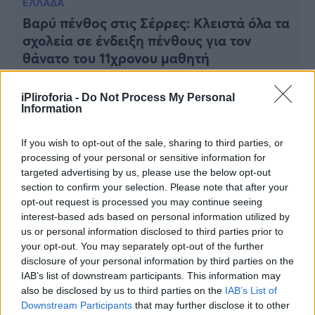
ΕΛΛΑΔΑ
Viral
Βαρύ πένθος στις Σέρρες: Κλειστά όλα τα
σχολεία σε ένδειξη πένθους για τον
Κουζίνα
θάνατο του 11χρονου μαθητή
Ζώδια
iPliroforia -
Do Not Process My Personal
Pet
Information
Πίστη
If you wish to opt-out of the sale, sharing to third parties, or
processing of your personal or sensitive information for
targeted advertising by us, please use the below opt-out
section to confirm your selection. Please note that after your
opt-out request is processed you may continue seeing
interest-based ads based on personal information utilized by
us or personal information disclosed to third parties prior to
your opt-out. You may separately opt-out of the further
disclosure of your personal information by third parties on the
ΕΛΛΑΔΑ
IAB’s list of downstream participants. This information may
Κλαίνε όλοι στις Σέρρες: Συντετριμμένος
also be disclosed by us to third parties on the
IAB’s List of
ο γιατρός πατέρας του 11χρονου που
Downstream Participants
that may further disclose it to other