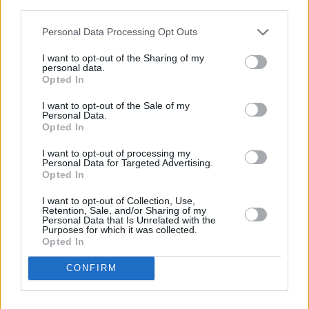
third parties.
σκοτώθηκε από την έκρηξη
Personal Data Processing Opt Outs
I want to opt-out of the Sharing of my
personal data.
Opted In
I want to opt-out of the Sale of my
Personal Data.
Opted In
I want to opt-out of processing my
Personal Data for Targeted Advertising.
Opted In
I want to opt-out of Collection, Use,
Retention, Sale, and/or Sharing of my
ΕΛΛΑΔΑ
Personal Data that Is Unrelated with the
Purposes for which it was collected.
Τραγωδία στις Σέρρες: «Έγινε ένα έργο
Opted In
στο σχολείο για το οποίο διαφωνούσα»,
λέει ο διευθυντής του σχολείου
CONFIRM