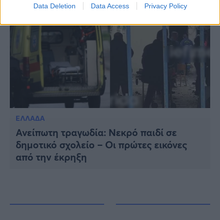
Data Deletion
Data Access
Privacy Policy
ΕΛΛΑΔΑ
Ανείπωτη τραγωδία: Νεκρό παιδί σε
δημοτικό σχολείο – Οι πρώτες εικόνες
από την έκρηξη