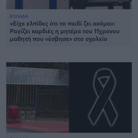
Υγεία
Γυναίκα
ΕΛΛΑΔΑ
«Είχε ελπίδες ότι το παιδί ζει ακόμα»:
Καιρός
Ραγίζει καρδιές η μητέρα του 11χρονου
μαθητή που «έσβησε» στο σχολείο