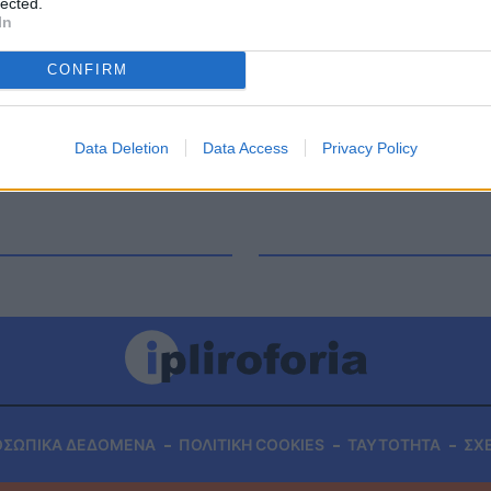
lected.
ορές μηνύματα στα social media από ανθρώπους
In
ναι κάτι που τον σοκάρει και δε μπορεί να
 στον […]
CONFIRM
Data Deletion
Data Access
Privacy Policy
ΟΣΩΠΙΚΑ ΔΕΔΟΜΕΝΑ
ΠΟΛΙΤΙΚΗ COOKIES
ΤΑΥΤΟΤΗΤΑ
ΣΧ