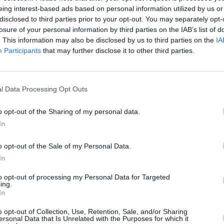
eing interest-based ads based on personal information utilized by us or
disclosed to third parties prior to your opt-out. You may separately opt-
losure of your personal information by third parties on the IAB’s list of
. This information may also be disclosed by us to third parties on the
IA
Participants
that may further disclose it to other third parties.
l Data Processing Opt Outs
o opt-out of the Sharing of my personal data.
In
o opt-out of the Sale of my Personal Data.
In
χει τύχει να καταργιούνται τα
to opt-out of processing my Personal Data for Targeted
ing.
In
υ My Style Rocks, Δημήτρης Σκουλός, βρέθηκε
o opt-out of Collection, Use, Retention, Sale, and/or Sharing
ιά σου” και μιλώντας στη Μαρία Μπακοδήμου,
ersonal Data that Is Unrelated with the Purposes for which it