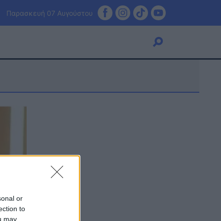
Παρασκευή 07 Αυγούστου
Viral
Κουζίνα
Ζώδια
Pet
Πίστη
sonal or
ection to
ou may