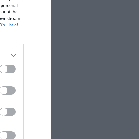
 personal
out of the
 downstream
B’s List of