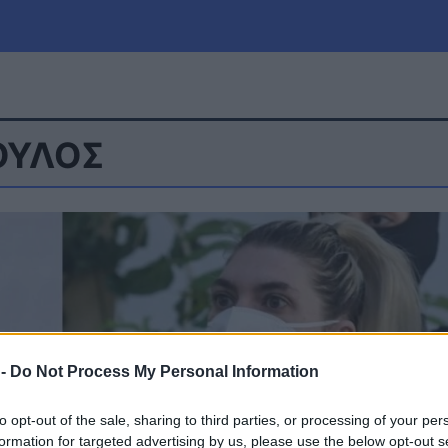
ΟΥΛΟΣ
μία
Πολιτική
Τράπεζες
Επιδοτήσεις
le
Αθλητικά
ΕΣΠΑ
α
Καιρός
 -
Do Not Process My Personal Information
to opt-out of the sale, sharing to third parties, or processing of your per
formation for targeted advertising by us, please use the below opt-out s