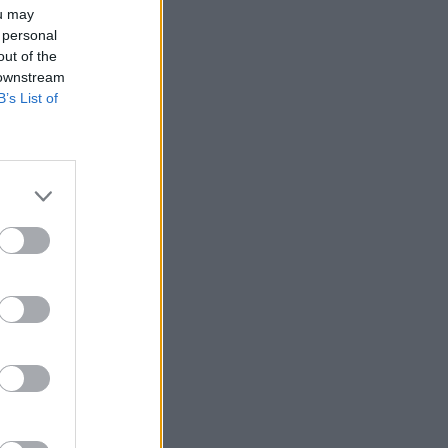
ou may
 personal
out of the
 downstream
B’s List of