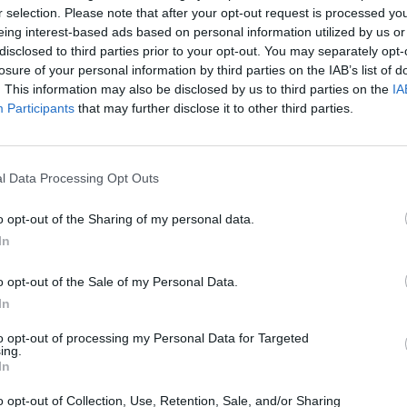
r selection. Please note that after your opt-out request is processed y
eing interest-based ads based on personal information utilized by us or
disclosed to third parties prior to your opt-out. You may separately opt-
losure of your personal information by third parties on the IAB’s list of
. This information may also be disclosed by us to third parties on the
IA
Participants
that may further disclose it to other third parties.
l Data Processing Opt Outs
o opt-out of the Sharing of my personal data.
In
o opt-out of the Sale of my Personal Data.
Αυτό είναι το κραυγαλέο λάθος
In
ονιών που «αθωώνει» την
to opt-out of processing my Personal Data for Targeted
ing.
In
σα είπε στην pelop.gr, ο έμπειρος στρατηγός ε.α.
o opt-out of Collection, Use, Retention, Sale, and/or Sharing