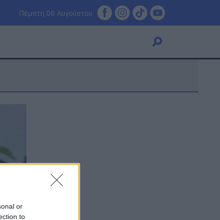
Πέμπτη 06 Αυγούστου
Viral
Κουζίνα
Ζώδια
Pet
Πίστη
sonal or
ection to