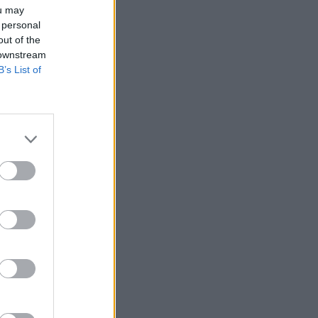
ou may
 personal
out of the
 downstream
B’s List of