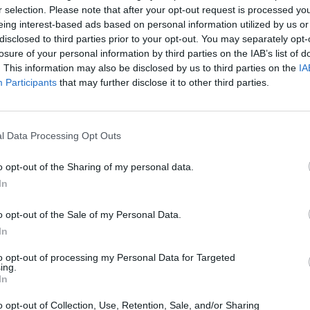
r selection. Please note that after your opt-out request is processed y
eing interest-based ads based on personal information utilized by us or
disclosed to third parties prior to your opt-out. You may separately opt-
losure of your personal information by third parties on the IAB’s list of
. This information may also be disclosed by us to third parties on the
IA
Participants
that may further disclose it to other third parties.
l Data Processing Opt Outs
o opt-out of the Sharing of my personal data.
In
o opt-out of the Sale of my Personal Data.
ουβαλάω 20 κιλά ζωοτροφές ενώ
In
φερε στα ασφαλιστικά μέτρα η
to opt-out of processing my Personal Data for Targeted
ing.
In
νη Άννα η οποία δολοφονήθηκε μαζί με το βρέφος
o opt-out of Collection, Use, Retention, Sale, and/or Sharing