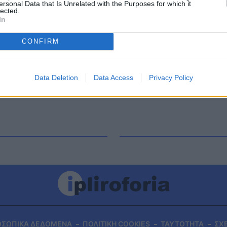
ersonal Data that Is Unrelated with the Purposes for which it
ν Καβάλα, είχε καταθέσει ασφαλιστικά μέτρα κατά
lected.
In
ταίες πληροφορίες και όσα μετέδωσε η εκπομπή
 βοηθήσει οικονομικά κι εκείνος την είχε ως
CONFIRM
Data Deletion
Data Access
Privacy Policy
ΟΣΩΠΙΚΑ ΔΕΔΟΜΕΝΑ
ΠΟΛΙΤΙΚΗ COOKIES
ΤΑΥΤΟΤΗΤΑ
ΣΧ