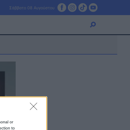
Σάββατο 08 Αυγούστου
Viral
Κουζίνα
Ζώδια
Pet
Πίστη
sonal or
ection to