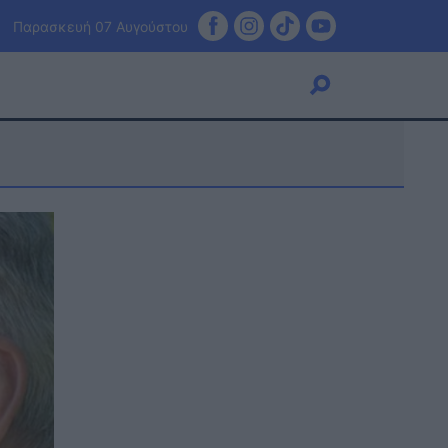
Παρασκευή 07 Αυγούστου
Viral
Κουζίνα
Ζώδια
Pet
Πίστη