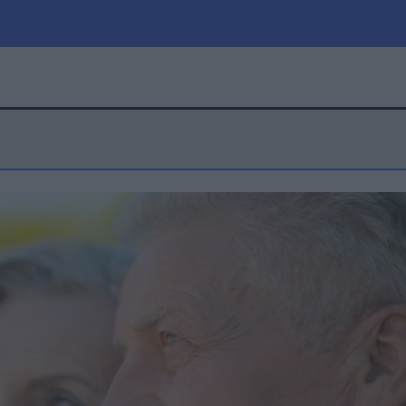
μία
Πολιτική
Τράπεζες
Επιδοτήσεις
le
Αθλητικά
ΕΣΠΑ
α
Καιρός