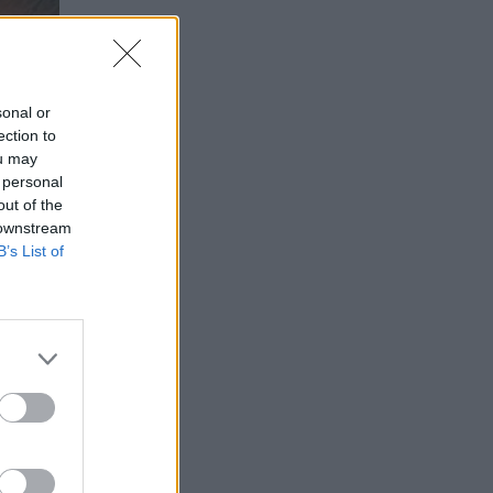
sonal or
ection to
ou may
 personal
out of the
 downstream
B’s List of