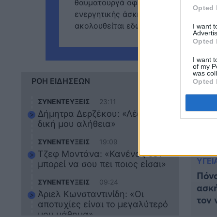
θαυματουργά οφέλη για το σώμα μας. 
Opted 
ενεργητικής άσκησης των χεριών (ή 
ακολουθείται εδώ και περίπου χίλια [
I want 
Advertis
Opted 
I want t
of my P
was col
ΡΟΗ ΕΙΔΗΣΕΩΝ
Opted 
ΣΥΝΕΝΤΕΥΞΕΙΣ
23:11
Δήμητρα Δερζέκου: «Λέω τη
δική μου αλήθεια»
ΣΥΝΕΝΤΕΥΞΕΙΣ
19:09
Τζεφ Μοντάνα: «Κανένας δεν
ΥΓΕΙ
μπορεί να σου πει ποιος είσαι»
Πόνο
ΣΥΝΕΝΤΕΥΞΕΙΣ
09:24
ασκή
Άριελ Κωνσταντινίδη: «Οι
τον 
αποτυχίες είναι το μεγαλύτερό
μου μάθημα»