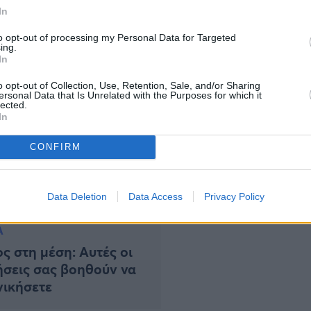
Πρόκειται για το Shuai Shou Gong, ένα είδος
In
ενεργητικής ταλάντευσης των χεριών) που
…]
to opt-out of processing my Personal Data for Targeted
ing.
In
o opt-out of Collection, Use, Retention, Sale, and/or Sharing
ersonal Data that Is Unrelated with the Purposes for which it
lected.
In
CONFIRM
Data Deletion
Data Access
Privacy Policy
Α
ς στη μέση: Αυτές οι
σεις σας βοηθούν να
νικήσετε