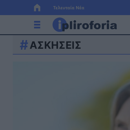
Τελευταία Νέα
ΑΣΚΗΣΕΙΣ
Ελλάδα
Οικονο
Κόσμος
Lifesty
Υγεία
Γυναίκ