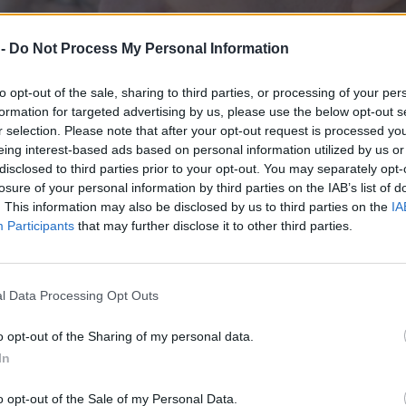
 -
Do Not Process My Personal Information
to opt-out of the sale, sharing to third parties, or processing of your per
formation for targeted advertising by us, please use the below opt-out s
r selection. Please note that after your opt-out request is processed y
eing interest-based ads based on personal information utilized by us or
disclosed to third parties prior to your opt-out. You may separately opt-
losure of your personal information by third parties on the IAB’s list of
. This information may also be disclosed by us to third parties on the
IA
Participants
that may further disclose it to other third parties.
στικό μακροζωίας κρύβεται σε μια
l Data Processing Opt Outs
χεριών
o opt-out of the Sharing of my personal data.
In
ε καλά κρύβεται στην καθημερινή άσκηση. Όμως
χέρια που κρατάει από την αρχαιότητα και έχει
o opt-out of the Sale of my Personal Data.