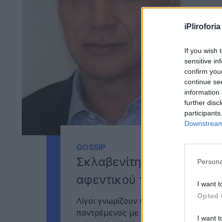
iPliroforia
If you wish 
sensitive in
confirm you
continue se
information 
further disc
participants
Downstream 
GOSSIP
Σκλαβενίτης: Ποια διάσημ
Persona
αφεντικού της αλυσίδας 
I want t
Opted 
Λίγοι γνωρίζουν πως ο ισχυρός άντρα
παντρέμενος με μια εξίσου ισχυρή Ελλ
I want t