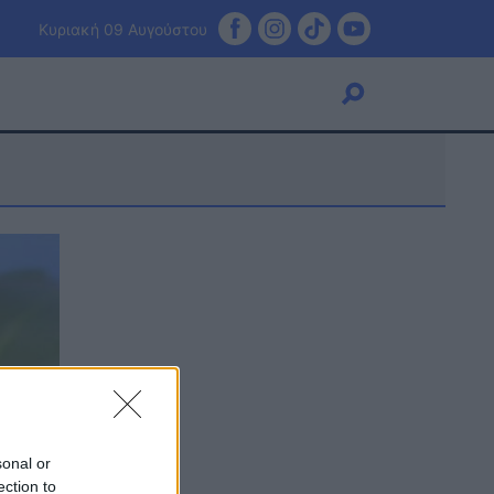
Κυριακή 09 Αυγούστου
Viral
Κουζίνα
Ζώδια
Pet
Πίστη
sonal or
ection to