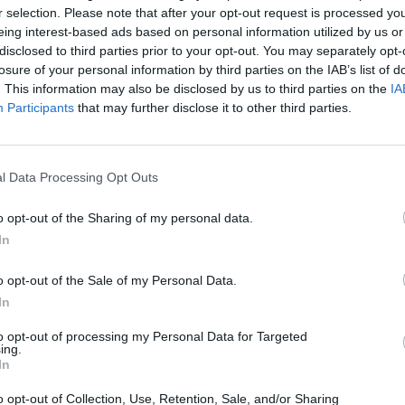
r selection. Please note that after your opt-out request is processed y
eing interest-based ads based on personal information utilized by us or
disclosed to third parties prior to your opt-out. You may separately opt-
losure of your personal information by third parties on the IAB’s list of
. This information may also be disclosed by us to third parties on the
IA
Participants
that may further disclose it to other third parties.
l Data Processing Opt Outs
o opt-out of the Sharing of my personal data.
In
o opt-out of the Sale of my Personal Data.
α την απώλεια του παιδιού της:
In
νος, ήταν κάτι που δεν το
to opt-out of processing my Personal Data for Targeted
ing.
In
ολόγου, βρέθηκε στον καναπέ της εκπομπής,
o opt-out of Collection, Use, Retention, Sale, and/or Sharing