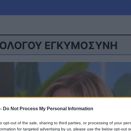
ΙΟΛΟΓΟΥ ΕΓΚΥΜΟΣΥΝΗ
μία
Πολιτική
Τράπεζες
Επιδοτήσεις
le
Αθλητικά
ΕΣΠΑ
α
Καιρός
 -
Do Not Process My Personal Information
to opt-out of the sale, sharing to third parties, or processing of your per
formation for targeted advertising by us, please use the below opt-out s