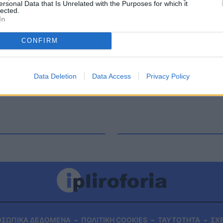
ersonal Data that Is Unrelated with the Purposes for which it
ε για όλους και για όλα. Μεταξύ άλλων αναφέρθηκε
lected.
In
α της αλλά και στην εγκυμοσύνη που είχε στα 42
ν προσωπική της ζωή «Πάντα είχα την αίσθηση ότι
CONFIRM
Data Deletion
Data Access
Privacy Policy
ΟΣΩΠΙΚΑ ΔΕΔΟΜΕΝΑ
ΠΟΛΙΤΙΚΗ COOKIES
ΤΑΥΤΟΤΗΤΑ
ΣΧ