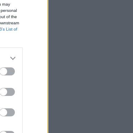
ou may
 personal
out of the
 downstream
B’s List of