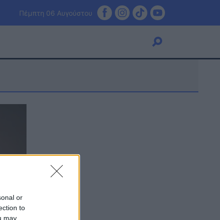
Πέμπτη 06 Αυγούστου
Viral
Κουζίνα
Ζώδια
Pet
Πίστη
sonal or
ection to
ou may