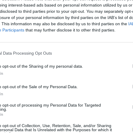
eing interest-based ads based on personal information utilized by us or
disclosed to third parties prior to your opt-out. You may separately opt-
losure of your personal information by third parties on the IAB’s list of
. This information may also be disclosed by us to third parties on the
IA
Participants
that may further disclose it to other third parties.
l Data Processing Opt Outs
o opt-out of the Sharing of my personal data.
In
o opt-out of the Sale of my Personal Data.
In
νατο μήνα και δίνει μάχη για την
to opt-out of processing my Personal Data for Targeted
 Τραγικές ώρες για 37χρονη έγκυο
ing.
In
 μητέρα που έχασε το μωρό της στον ένατο μήνα
o opt-out of Collection, Use, Retention, Sale, and/or Sharing
να ζήσει. Πώς πέθανε το μωρό της 37χρονης στη
ersonal Data that Is Unrelated with the Purposes for which it