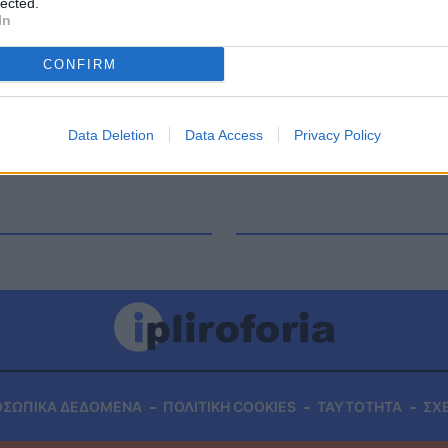
lected.
νική Αρχή Σκιάθου όταν ενημερώθηκε το
In
ανάγκη μεταφοράς 37χρονης εγκύου με
 “Άγιος […]
CONFIRM
Data Deletion
Data Access
Privacy Policy
ΟΣΩΠΙΚΑ ΔΕΔΟΜΕΝΑ
ΠΟΛΙΤΙΚΗ COOKIES
ΤΑΥΤΟΤΗΤΑ
ΣΧ