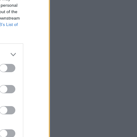
 personal
out of the
 downstream
B’s List of