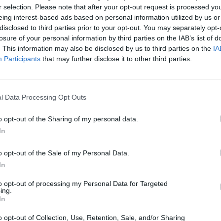
r selection. Please note that after your opt-out request is processed y
eing interest-based ads based on personal information utilized by us or
disclosed to third parties prior to your opt-out. You may separately opt-
losure of your personal information by third parties on the IAB’s list of
. This information may also be disclosed by us to third parties on the
IA
Participants
that may further disclose it to other third parties.
l Data Processing Opt Outs
o opt-out of the Sharing of my personal data.
In
o opt-out of the Sale of my Personal Data.
ατροπή από τον 19χρονο που
In
 τον πατέρα Αντώνιο και την
to opt-out of processing my Personal Data for Targeted
ing.
In
καταγγελία για ασέλγεια στον πάτερ Αντώνιο,
o opt-out of Collection, Use, Retention, Sale, and/or Sharing