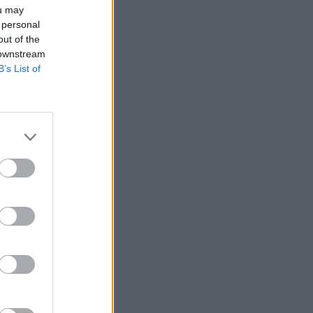
ou may
 personal
out of the
 downstream
B’s List of