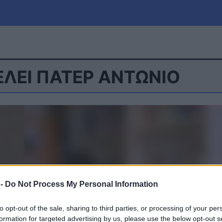
ΛΕΙ ΠΑΤΕΡ ΑΝΤΩΝΙΟ
μία
Πολιτική
Τράπεζες
Επιδοτήσεις
le
Αθλητικά
ΕΣΠΑ
α
Καιρός
 -
Do Not Process My Personal Information
to opt-out of the sale, sharing to third parties, or processing of your per
formation for targeted advertising by us, please use the below opt-out s