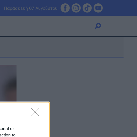
Παρασκευή 07 Αυγούστου
Viral
Κουζίνα
Ζώδια
Pet
Πίστη
sonal or
ection to