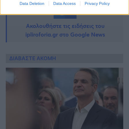
Data Deletion
Data Access
Privacy Policy
Ακολουθήστε τις ειδήσεις του
ipliroforia.gr στο Google News
ΔΙΑΒΑΣΤΕ ΑΚΟΜΗ