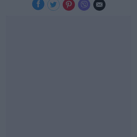
Viral
Κουζίνα
Ζώδια
Pet
Πίστη