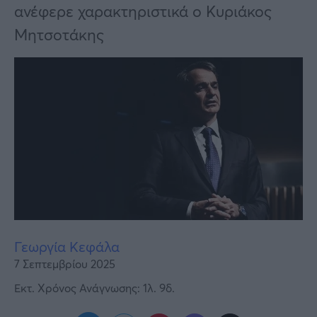
Υγεία
ανέφερε χαρακτηριστικά ο Κυριάκος
Μητσοτάκης
Γυναίκα
Καιρός
Γεωργία Κεφάλα
7 Σεπτεμβρίου 2025
Εκτ. Χρόνος Ανάγνωσης: 1λ. 9δ.