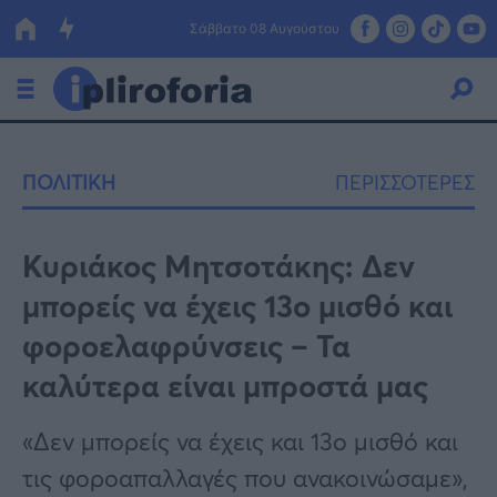
Σάββατο 08 Αυγούστου
Ελλάδα
ΠΟΛΙΤΙΚΗ
ΠΕΡΙΣΣΟΤΕΡΕΣ
Οικονομία
Πολιτική
Κυριάκος Μητσοτάκης: Δεν
μπορείς να έχεις 13ο μισθό και
Τράπεζες
φοροελαφρύνσεις – Τα
Επιδοτήσεις
Κόσμος
καλύτερα είναι μπροστά μας
Lifestyle
ΕΣΠΑ
«Δεν μπορείς να έχεις και 13ο μισθό και
Αθλητικά
τις φοροαπαλλαγές που ανακοινώσαμε»,