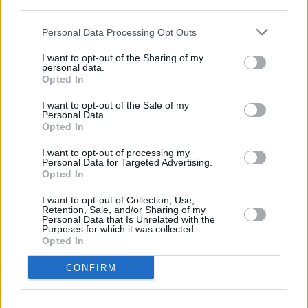
Αυτοκίνητο: Φαλίρισε πασίγνωστη εταιρεία –
third parties.
Όλα τα οχήματα… 2.500 εupώ
Personal Data Processing Opt Outs
Μαρία Καρυστιανού για τους 57 νεκρούς:
I want to opt-out of the Sharing of my
personal data.
«Γίναμε το όνειρο που δεν προλάβατε να
Opted In
ζήσετε»
I want to opt-out of the Sale of my
Personal Data.
Opted In
Καιρός: Με καλοκαιρινές θερμοκρασίες η
νέα εβδομάδα – Πού θα βρέξει τις επόμενες
I want to opt-out of processing my
Personal Data for Targeted Advertising.
ώρες
Opted In
I want to opt-out of Collection, Use,
TAGS:
Retention, Sale, and/or Sharing of my
Personal Data that Is Unrelated with the
ΚΥΡΙΑΚΟΣ ΜΗΤΣΟΤΑΚΗΣ
Purposes for which it was collected.
Opted In
CONFIRM