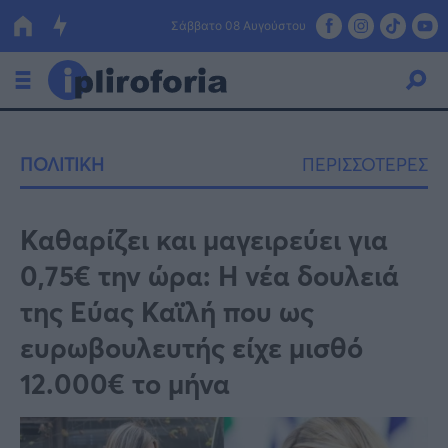
Σάββατο 08 Αυγούστου
Ελλάδα
ΠΟΛΙΤΙΚΗ
ΠΕΡΙΣΣΟΤΕΡΕΣ
Οικονομία
Πολιτική
Καθαρίζει και μαγειρεύει για
0,75€ την ώρα: Η νέα δουλειά
Τράπεζες
της Εύας Καϊλή που ως
Επιδοτήσεις
Κόσμος
ευρωβουλευτής είχε μισθό
Lifestyle
ΕΣΠΑ
12.000€ το μήνα
Αθλητικά