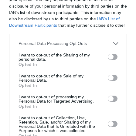
disclosure of your personal information by third parties on the
IAB’s list of downstream participants. This information may
also be disclosed by us to third parties on the
IAB’s List of
Downstream Participants
that may further disclose it to other
third parties.
Σύμφωνα με βελγικά ΜΜΕ και το Financial
Personal Data Processing Opt Outs
Times, η πρώην αντιπρόεδρος του
Ευρωπαϊκού Κοινοβουλίου εργάζεται στη
I want to opt-out of the Sharing of my
personal data.
φυλακή κάτι που κάνουν και οι υπόλοιπες
Opted In
κρατούμενες. Συγκεκριμένα, όπως έγινε
I want to opt-out of the Sale of my
Personal Data.
γνωστό,
ασχολείται με το μαγείρεμα και την
Opted In
καθαριότητα
, και όπως αναφέρει ο ξένος
I want to opt-out of processing my
τύπος αμείβεται με
0,75 ευρώ την ώρα
, ενώ ο
Personal Data for Targeted Advertising.
Opted In
μισθός που λάμβανε ως ευρωβουλευτής
ήταν 7.146 ευρώ το μήνα μετά τους φόρους,
I want to opt-out of Collection, Use,
Retention, Sale, and/or Sharing of my
Personal Data that Is Unrelated with the
ενώ είχε λάβει και μηνιαίο επίδομα 4.778
Purposes for which it was collected.
Opted In