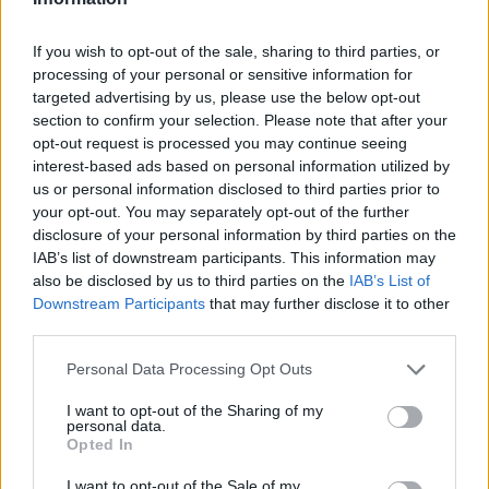
If you wish to opt-out of the sale, sharing to third parties, or
processing of your personal or sensitive information for
targeted advertising by us, please use the below opt-out
section to confirm your selection. Please note that after your
ΚΡΙΟΣ
opt-out request is processed you may continue seeing
interest-based ads based on personal information utilized by
Η Νέα Σελήνη στον Ζυγό σχηματίζει αντίθεση
us or personal information disclosed to third parties prior to
your opt-out. You may separately opt-out of the further
με τον Δία στο ζώδιο σας και τρίγωνο με τον
disclosure of your personal information by third parties on the
κυβερνήτης σας Άρη και σας γεμίζει με
IAB’s list of downstream participants. This information may
also be disclosed by us to third parties on the
IAB’s List of
αισιοδοξία και θάρρος για να κυνηγήσετε
Downstream Participants
that may further disclose it to other
τους στόχους και τα όνειρα σας. Θα είστε
third parties.
γεμάτοι αυτοπεποίθηση και μπορεί να
Personal Data Processing Opt Outs
παρουσιάσουν νέες ευκαιρίες στον δρόμο
I want to opt-out of the Sharing of my
σας, είτε σε προσωπικό είτε σε
personal data.
Opted In
επαγγελματικό επίπεδο, ειδικά αν είστε
γεννημένοι τον Μάρτιο. Όμως όσο και αν
I want to opt-out of the Sale of my