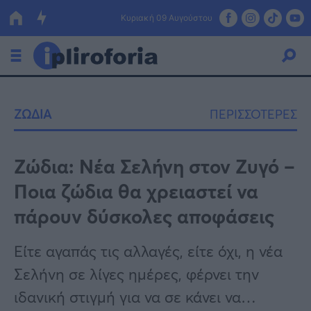
Κυριακή 09 Αυγούστου
Ελλάδα
ΖΩΔΙΑ
ΠΕΡΙΣΣΟΤΕΡΕΣ
Οικονομία
Πολιτική
Ζώδια: Νέα Σελήνη στον Ζυγό –
Ποια ζώδια θα χρειαστεί να
Τράπεζες
πάρουν δύσκολες αποφάσεις
Επιδοτήσεις
Κόσμος
Είτε αγαπάς τις αλλαγές, είτε όχι, η νέα
Lifestyle
ΕΣΠΑ
Σελήνη σε λίγες ημέρες, φέρνει την
Αθλητικά
ιδανική στιγμή για να σε κάνει να…