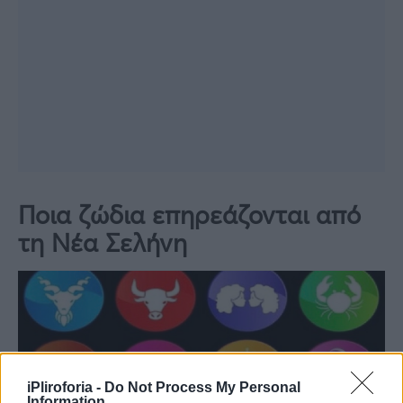
Ποια ζώδια επηρεάζονται από
τη Νέα Σελήνη
iPliroforia -
Do Not Process My Personal
Information