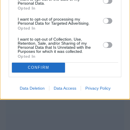
Personal Data.
ενθουσιαστείτε, μην επιτρέψετε στη
Opted In
ματαιοδοξία και την παρόρμηση σας να
I want to opt-out of processing my
Personal Data for Targeted Advertising.
κάνουν κουμάντο στις αποφάσεις σας. Ο
Opted In
ανάδρομος Ερμής καραδοκεί και ο Δίας στο
I want to opt-out of Collection, Use,
ζώδιο σας σάς φουσκώνει τα μυαλά, οπότε
Retention, Sale, and/or Sharing of my
Personal Data that Is Unrelated with the
πάρτε τον χρόνο σας και τις σωστές
Purposes for which it was collected.
Opted In
διαβεβαιώσεις πριν προχωρήσετε στο
οποιοδήποτε βήμα σας.
CONFIRM
Data Deletion
Data Access
Privacy Policy