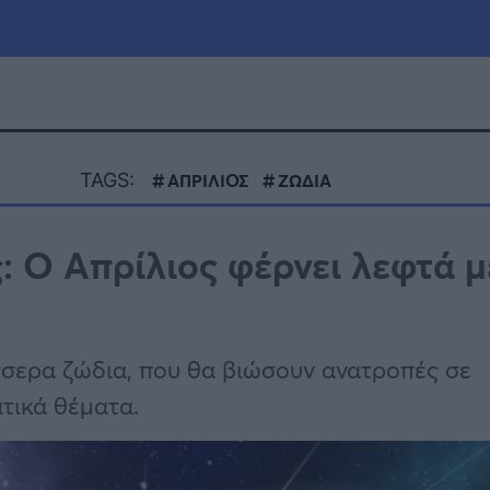
μία
Πολιτική
Τράπεζες
TAGS:
ΑΠΡΙΛΙΟΣ
ΖΩΔΙΑ
Επιδοτήσεις
le
Αθλητικά
: Ο Απρίλιος φέρνει λεφτά μ
ΕΣΠΑ
α
Καιρός
έσσερα ζώδια, που θα βιώσουν ανατροπές σε
τικά θέματα.