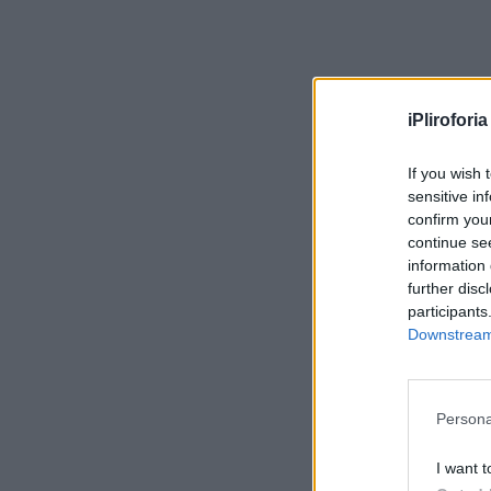
iPliroforia
If you wish 
sensitive in
confirm you
continue se
information 
further disc
participants
Downstream 
Persona
I want t