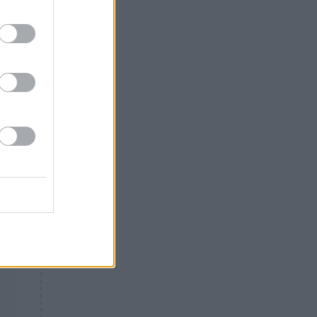
Θλίψη: Έφυγε από τη ζωή
γνωστός Έλληνας ηθοποιός