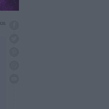
το 2026: Πότε θα έρθει η
μεγάλη αλλαγή
ΕΠΙΚΑΙΡΟΤΗΤΑ
20:45
Τραγωδία στη Λάρισα: Νεκρός
32δ.
50χρονος με αδιανόητο τρόπο
ΥΓΕΙΑ
20:20
Ελάχιστοι τη γνωρίζουν: Η
βιταμίνη που καταπολεμά
κατάθλιψη, κούραση, κόπωση
ΕΠΙΚΑΙΡΟΤΗΤΑ
19:50
ΕΚΤΑΚΤΟ: Σεισμός τώρα στην
Αττική
ΕΠΙΚΑΙΡΟΤΗΤΑ
19:20
«Συναγερμός» τώρα στη
Γλυφάδα
ΕΠΙΚΑΙΡΟΤΗΤΑ
18:45
Θλίψη: Πέθανε πολύτεκνη