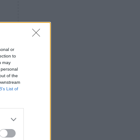
«ενόχληση» με τους πολίτες
για τα Τέμπη- «Αυτή η χώρα
είχε και άλλα δυστυχήματα»
ΠΙΣΤΗ
16:09
Μήτηρ του Ιησού: Προσευχή
στην Παναγία για τις δύσκολες
στιγμές
sonal or
ection to
ΥΓΕΙΑ
15:42
ou may
Συναγερμός στις ευρωπαϊκές
 personal
αγορές: Ανακαλούνται
out of the
πεπόνια και σταφύλια με
 downstream
φυτοφάρμακα
B’s List of
GOSSIP
15:12
Νεφέλη Μεγκ: Το βίντεο για τη
Σίσσυ Χρηστίδου έφερε
αντιδράσεις – «Είμαστε ok με
τα ενέσιμα;»
ΕΛΛΑΔΑ
14:46