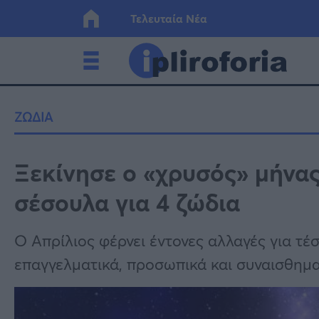
Τελευταία Νέα
Ελλάδα
Οικονο
ΖΩΔΙΑ
Κόσμος
Lifesty
Ξεκίνησε ο «χρυσός» μήνας
σέσουλα για 4 ζώδια
Υγεία
Γυναίκ
Ο Απρίλιος φέρνει έντονες αλλαγές για τ
επαγγελματικά, προσωπικά και συναισθημα