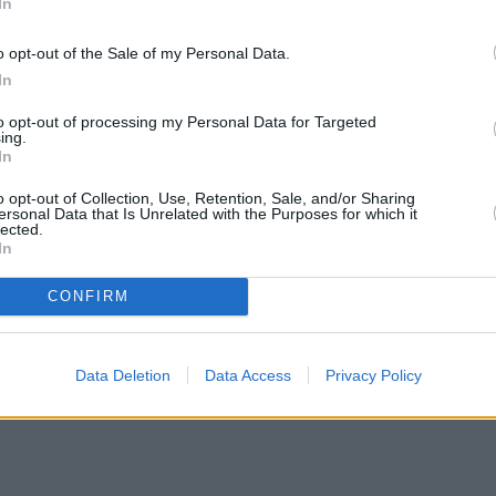
 προετοιμαστούμε για έναν εντελώς νέο κύκλο στη
In
υν τη ζωή τους να αλλάζει και πώς μπορούν να
o opt-out of the Sale of my Personal Data.
ους.
In
to opt-out of processing my Personal Data for Targeted
υχερούς
ing.
In
o opt-out of Collection, Use, Retention, Sale, and/or Sharing
ersonal Data that Is Unrelated with the Purposes for which it
lected.
α τον Κριό, καθώς η έκλειψη στις 8 Απριλίου στο
In
γγελματικά μονοπάτια ανοίγονται, ενώ όσοι Κριοί
CONFIRM
 κάτι δικό τους, θα έχουν ευκαιρίες – αρκεί να
Data Deletion
Data Access
Privacy Policy