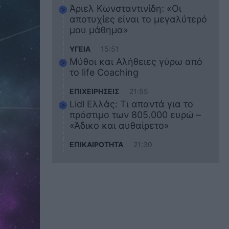
Άριελ Κωνσταντινίδη: «Οι
αποτυχίες είναι το μεγαλύτερό
μου μάθημα»
ΥΓΕΙΑ
15:51
Μύθοι και Αλήθειες γύρω από
το life Coaching
ΕΠΙΧΕΙΡΗΣΕΙΣ
21:55
Lidl Ελλάς: Τι απαντά για το
πρόστιμο των 805.000 ευρώ –
«Άδικο και αυθαίρετο»
ΕΠΙΚΑΙΡΟΤΗΤΑ
21:30
Στο εκπαιδευτικό του ταξίδι
σκοτώθηκε ο 20χρονος
ναυτικός του Blue Star Chios –
Πώς έγινε το τραγικό
δυστύχημα
ΖΩΔΙΑ
21:10
Αυτά τα 3 ζώδια θα πετύχουν