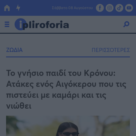
Σάββατο 08 Αυγούστου
Ελλάδα
ΖΩΔΙΑ
ΠΕΡΙΣΣΟΤΕΡΕΣ
Οικονομία
Πολιτική
Το γνήσιο παιδί του Κρόνου:
Ατάκες ενός Αιγόκερου που τις
Τράπεζες
πιστεύει με καμάρι και τις
Επιδοτήσεις
Κόσμος
νιώθει
Lifestyle
ΕΣΠΑ
Αθλητικά