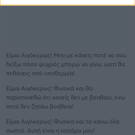
Είμαι Αιγόκερως! Μην με κάνεις ποτέ να σου
δείξω πόσο ψυχρός μπορώ να γίνω, γιατί θα
πεθάνεις από υποθερμία!
Είμαι Αιγόκερως! Φυσικά και θα
παραπονεθώ ότι κανείς δεν με βοηθάει, ενώ
ποτέ δεν ζητάω βοήθεια!
Είμαι Αιγόκερως! Φυσικά και τα κάνω όλα
σωστά. Αυτή είναι η κατάρα μου!