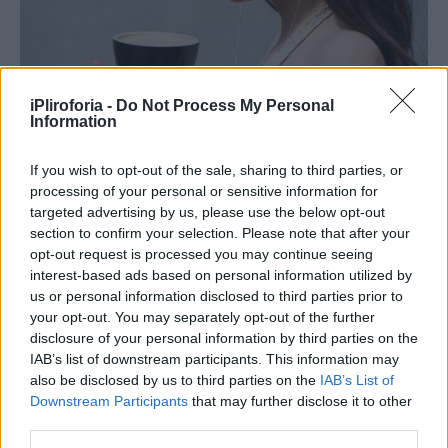
iPliroforia -
Do Not Process My Personal
Information
Οι υπόλοιπες ατάκες ενός
If you wish to opt-out of the sale, sharing to third parties, or
Αιγόκερου
processing of your personal or sensitive information for
targeted advertising by us, please use the below opt-out
section to confirm your selection. Please note that after your
Είμαι Αιγόκερως! Σε θέλω σαν τρελός, αλλά
opt-out request is processed you may continue seeing
δεν σε χρειάζομαι!
interest-based ads based on personal information utilized by
us or personal information disclosed to third parties prior to
Είμαι Αιγόκερως! Αν δεν μιλάω πολλή ώρα
your opt-out. You may separately opt-out of the further
disclosure of your personal information by third parties on the
αφότου έχεις ξεκινήσει εσύ το αράδιασμά
IAB’s list of downstream participants. This information may
σου, τότε μαζεύω δυνάμεις για το χαμό που
also be disclosed by us to third parties on the
IAB’s List of
Downstream Participants
that may further disclose it to other
θα ακολουθήσει
third parties.