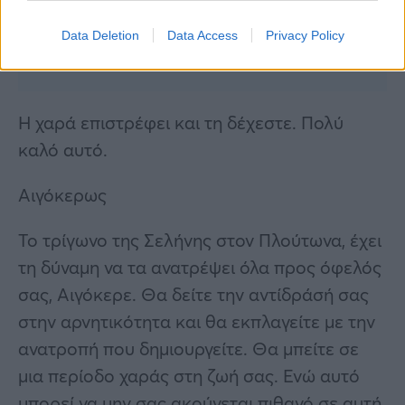
Data Deletion
Data Access
Privacy Policy
Η χαρά επιστρέφει και τη δέχεστε. Πολύ
καλό αυτό.
Αιγόκερως
Το τρίγωνο της Σελήνης στον Πλούτωνα, έχει
τη δύναμη να τα ανατρέψει όλα προς όφελός
σας, Αιγόκερε. Θα δείτε την αντίδράσή σας
στην αρνητικότητα και θα εκπλαγείτε με την
ανατροπή που δημιουργείτε. Θα μπείτε σε
μια περίοδο χαράς στη ζωή σας. Ενώ αυτό
μπορεί να μην σας ακούγεται πιθανό σε αυτή