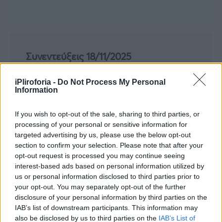
Συνεντεύξεις 18/11/2025
Δήμητρα Δερζέκου: «Λέω τη δική μου
iPliroforia -
Do Not Process My Personal
αλήθεια»
Information
If you wish to opt-out of the sale, sharing to third parties, or
processing of your personal or sensitive information for
Συνεντεύξεις 18/11/2025
targeted advertising by us, please use the below opt-out
section to confirm your selection. Please note that after your
Τζεφ Μοντάνα: «Κανένας δεν μπορεί
opt-out request is processed you may continue seeing
να σου πει ποιος είσαι»
interest-based ads based on personal information utilized by
us or personal information disclosed to third parties prior to
your opt-out. You may separately opt-out of the further
disclosure of your personal information by third parties on the
IAB’s list of downstream participants. This information may
also be disclosed by us to third parties on the
IAB’s List of