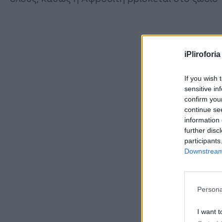
iPliroforia
If you wish 
sensitive in
confirm you
continue se
information 
further disc
participants
Downstream 
Persona
I want t