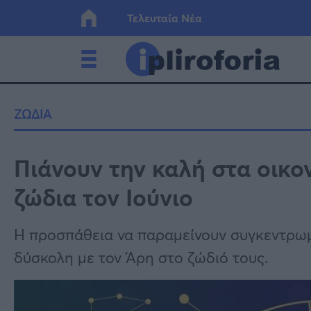
Τελευταία Νέα
Ελλάδα
Οικονο
ΖΩΔΙΑ
Κόσμος
Lifesty
Πιάνουν την καλή στα οικον
ζώδια τον Ιούνιο
Υγεία
Γυναίκ
Η προσπάθεια να παραμείνουν συγκεντρωμέ
δύσκολη με τον Άρη στο ζώδιό τους.