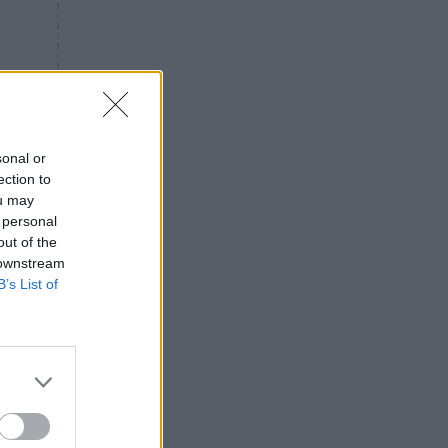
«ενόχληση» με τους πολίτες
για τα Τέμπη- «Αυτή η χώρα
είχε και άλλα δυστυχήματα»
ΠΙΣΤΗ
16:09
Μήτηρ του Ιησού: Προσευχή
στην Παναγία για τις δύσκολες
στιγμές
sonal or
ection to
ΥΓΕΙΑ
15:42
ou may
Συναγερμός στις ευρωπαϊκές
 personal
αγορές: Ανακαλούνται
out of the
πεπόνια και σταφύλια με
 downstream
φυτοφάρμακα
B’s List of
GOSSIP
15:12
Νεφέλη Μεγκ: Το βίντεο για τη
Σίσσυ Χρηστίδου έφερε
αντιδράσεις – «Είμαστε ok με
τα ενέσιμα;»
ΕΛΛΑΔΑ
14:46