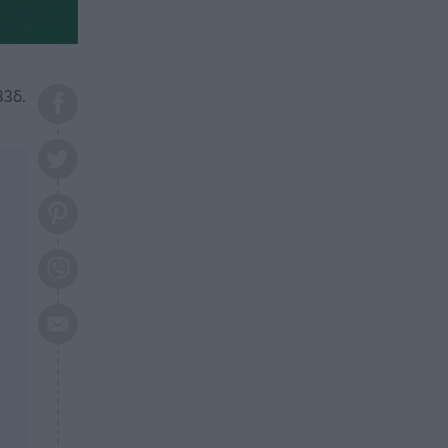
το 2026: Πότε θα έρθει η
μεγάλη αλλαγή
ΕΠΙΚΑΙΡΟΤΗΤΑ
20:45
Τραγωδία στη Λάρισα: Νεκρός
33δ.
50χρονος με αδιανόητο τρόπο
ΥΓΕΙΑ
20:20
Ελάχιστοι τη γνωρίζουν: Η
βιταμίνη που καταπολεμά
κατάθλιψη, κούραση, κόπωση
ΕΠΙΚΑΙΡΟΤΗΤΑ
19:50
ΕΚΤΑΚΤΟ: Σεισμός τώρα στην
Αττική
ΕΠΙΚΑΙΡΟΤΗΤΑ
19:20
«Συναγερμός» τώρα στη
Γλυφάδα
ΕΠΙΚΑΙΡΟΤΗΤΑ
18:45
Θλίψη: Πέθανε πολύτεκνη