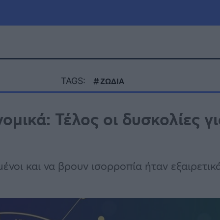
μία
Πολιτική
Τράπεζες
TAGS:
ΖΩΔΙΑ
Επιδοτήσεις
le
Αθλητικά
ομικά: Τέλος οι δυσκολίες γι
ΕΣΠΑ
α
Καιρός
νοι και να βρουν ισορροπία ήταν εξαιρετικ