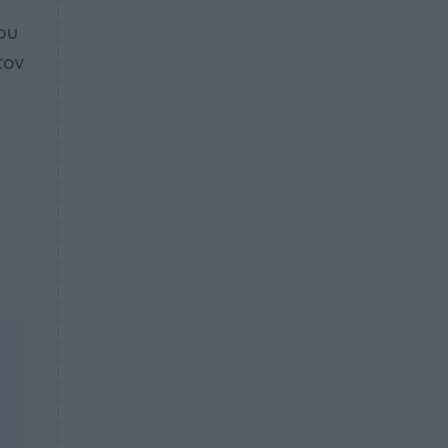
ου
τον