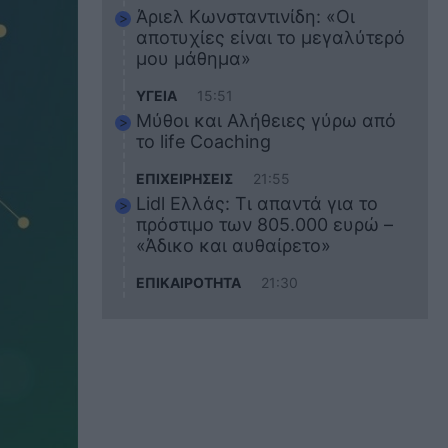
Άριελ Κωνσταντινίδη: «Οι
αποτυχίες είναι το μεγαλύτερό
μου μάθημα»
ΥΓΕΙΑ
15:51
Μύθοι και Αλήθειες γύρω από
το life Coaching
ΕΠΙΧΕΙΡΗΣΕΙΣ
21:55
Lidl Ελλάς: Τι απαντά για το
πρόστιμο των 805.000 ευρώ –
«Άδικο και αυθαίρετο»
ΕΠΙΚΑΙΡΟΤΗΤΑ
21:30
Στο εκπαιδευτικό του ταξίδι
σκοτώθηκε ο 20χρονος
ναυτικός του Blue Star Chios –
Πώς έγινε το τραγικό
δυστύχημα
ΖΩΔΙΑ
21:10
Αυτά τα 3 ζώδια θα πετύχουν