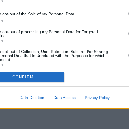
In
o opt-out of the Sale of my Personal Data.
In
ο, δίνοντάς μας την ευκαιρία να ενδυναμώσουμε τις
to opt-out of processing my Personal Data for Targeted
ύ επίπεδο.
ing.
In
Καρκίνο από τις 9 Ιουνίου, δίνει έμφαση στην
o opt-out of Collection, Use, Retention, Sale, and/or Sharing
σεις. Η παρουσία του Δία και του Κρόνου σε
ersonal Data that Is Unrelated with the Purposes for which it
lected.
με πρωτοβουλίες, να ξεκινήσουμε κάτι νέο και ν
In
ων μας.
CONFIRM
Data Deletion
Data Access
Privacy Policy