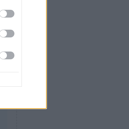
Θλίψη: Έφυγε από τη ζωή
γνωστός Έλληνας ηθοποιός
α