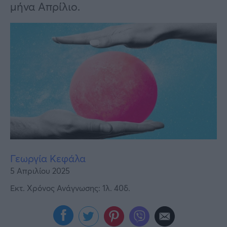
Υγεία
μήνα Απρίλιο.
Γυναίκα
Καιρός
Γεωργία Κεφάλα
5 Απριλίου 2025
Εκτ. Χρόνος Ανάγνωσης: 1λ. 40δ.