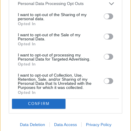
Personal Data Processing Opt Outs
I want to opt-out of the Sharing of my
Τοξότης
personal data.
Opted In
Τύχη και ευκαιρίες, ειδικά για όσους έχουν
I want to opt-out of the Sale of my
γενέθλια στο δεύτερο δεκαήμερο. Συναντάτε
Personal Data.
Opted In
τα κατάλληλα άτομα την κατάλληλη στιγμή
I want to opt-out of processing my
για να ζήσετε είτε περιπέτειες που πάντα
Personal Data for Targeted Advertising.
Opted In
θέλατε είτε συνεργασίες που περιμένατε. Το
σύμπαν σάς καλεί να το ακολουθήσετε στο
I want to opt-out of Collection, Use,
Retention, Sale, and/or Sharing of my
άγνωστο. Θα πάτε;
Personal Data that Is Unrelated with the
Purposes for which it was collected.
Opted In
Περισσότερες
Ειδήσεις σήμερα
CONFIRM
Νεκρός μόλις 33 ετών: Πώς συνέβη η
τραγωδία στη Χαλκιδική
Data Deletion
Data Access
Privacy Policy