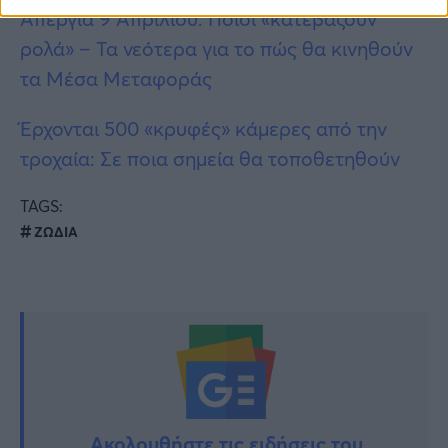
Απεργία 9 Απριλίου: Ποιοι «κατεβάζουν
ρολά» – Τα νεότερα για το πώς θα κινηθούν
τα Μέσα Μεταφοράς
Έρχονται 500 «κρυφές» κάμερες από την
τροχαία: Σε ποια σημεία θα τοποθετηθούν
TAGS:
ΖΩΔΙΑ
Ακολουθήστε τις ειδήσεις του