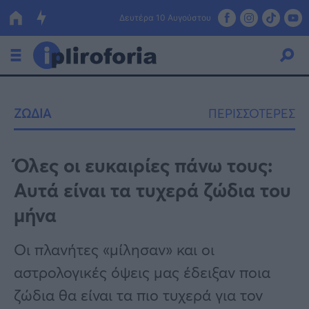
Δευτέρα 10 Αυγούστου
Ελλάδα
ΖΩΔΙΑ
ΠΕΡΙΣΣΟΤΕΡΕΣ
Οικονομία
Πολιτική
Όλες οι ευκαιρίες πάνω τους:
Αυτά είναι τα τυχερά ζώδια του
Τράπεζες
μήνα
Επιδοτήσεις
Κόσμος
Οι πλανήτες «μίλησαν» και οι
Lifestyle
ΕΣΠΑ
αστρολογικές όψεις μας έδειξαν ποια
Αθλητικά
ζώδια θα είναι τα πιο τυχερά για τον