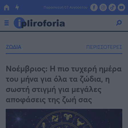
Παρασκευή 07 Αυγούστου
Ελλάδα
ΖΩΔΙΑ
ΠΕΡΙΣΣΟΤΕΡΕΣ
Οικονομία
Πολιτική
Νοέμβριος: Η πιο τυχερή ημέρα
του μήνα για όλα τα ζώδια, η
Τράπεζες
σωστή στιγμή για μεγάλες
Επιδοτήσεις
Κόσμος
αποφάσεις της ζωή σας
Lifestyle
ΕΣΠΑ
Αθλητικά