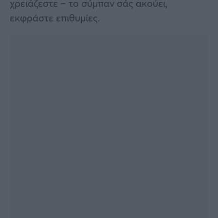
χρειάζεστε – το σύμπαν σάς ακούει,
εκφράστε επιθυμίες.