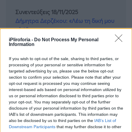
Συνεντεύξεις 18/11/2025
Δήμητρα Δερζέκου: «Λέω τη δική μου
αλήθεια»
iPliroforia -
Do Not Process My Personal
Information
Συνεντεύξεις 18/11/2025
If you wish to opt-out of the sale, sharing to third parties, or
processing of your personal or sensitive information for
Τζεφ Μοντάνα: «Κανένας δεν μπορεί
targeted advertising by us, please use the below opt-out
να σου πει ποιος είσαι»
section to confirm your selection. Please note that after your
opt-out request is processed you may continue seeing
interest-based ads based on personal information utilized by
us or personal information disclosed to third parties prior to
your opt-out. You may separately opt-out of the further
disclosure of your personal information by third parties on the
IAB’s list of downstream participants. This information may
also be disclosed by us to third parties on the
IAB’s List of
Downstream Participants
that may further disclose it to other