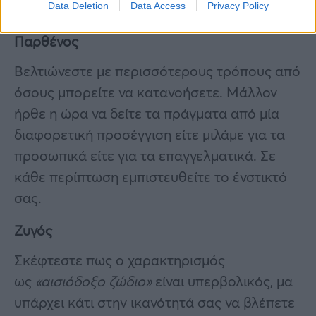
Data Deletion
Data Access
Privacy Policy
Παρθένος
Βελτιώνεστε με περισσότερους τρόπους από
όσους μπορείτε να κατανοήσετε. Μάλλον
ήρθε η ώρα να δείτε τα πράγματα από μία
διαφορετική προσέγγιση είτε μιλάμε για τα
προσωπικά είτε για τα επαγγελματικά. Σε
κάθε περίπτωση εμπιστευθείτε το ένστικτό
σας.
Ζυγός
Σκέφτεστε πως ο χαρακτηρισμός
ως
«αισιόδοξο ζώδιο»
είναι υπερβολικός, μα
υπάρχει κάτι στην ικανότητά σας να βλέπετε