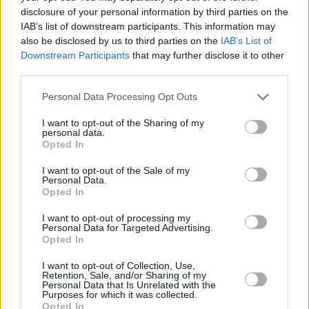
έντονη επιθυμία να ευχαριστήσει αλλά και να
disclosure of your personal information by third parties on the
ευχαριστηθεί, και επομένως τα φιλιά του
IAB’s list of downstream participants. This information may
also be disclosed by us to third parties on the
IAB’s List of
είναι βγαλμένα από ταινία του Χόλιγουντ.
Downstream Participants
that may further disclose it to other
third parties.
Τοξότης
Personal Data Processing Opt Outs
Οι Τοξότες είναι οι απόλυτοι «φλερταδόροι»,
I want to opt-out of the Sharing of my
personal data.
που ξέρουν πώς να δελεάζουν τους
Opted In
ανθρώπους με τους γοητευτικούς τρόπους
I want to opt-out of the Sale of my
τους. Θα σας «βομβαρδίσουν» με ειλικρινή,
Personal Data.
Opted In
παθιασμένα φιλιά, χωρίς να φοβούνται αν
τους βλέπουν ή τι θα σκεφτεί ο κόσμος.
I want to opt-out of processing my
Personal Data for Targeted Advertising.
Opted In
I want to opt-out of Collection, Use,
Retention, Sale, and/or Sharing of my
Personal Data that Is Unrelated with the
Purposes for which it was collected.
Opted In