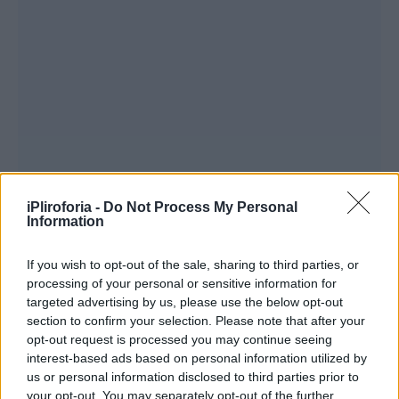
iPliroforia -
Do Not Process My Personal
Information
If you wish to opt-out of the sale, sharing to third parties, or
processing of your personal or sensitive information for
targeted advertising by us, please use the below opt-out
section to confirm your selection. Please note that after your
Αν σας αρέσει ο πειρασμός, τα πειράγματα
opt-out request is processed you may continue seeing
και η αποπλάνηση που δημιουργούν ένα
interest-based ads based on personal information utilized by
καυτό φιλί, δοκιμάστε έναν Λέοντα. Έχει
us or personal information disclosed to third parties prior to
your opt-out. You may separately opt-out of the further