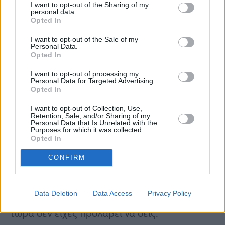
I want to opt-out of the Sharing of my
Η κορυφή μπορεί να είναι μοναχική, ειδικά
personal data.
Opted In
όταν δεν σταματάς ποτέ να ανεβαίνεις.
I want to opt-out of the Sale of my
Κάπου στη διαδρομή, το όνειρο άρχισε να σε
Personal Data.
Opted In
βαραίνει, έτσι δεν είναι; Αυτό που κάποτε σε
ενέπνεε, τώρα μοιάζει με υποχρέωση που σε
I want to opt-out of processing my
Personal Data for Targeted Advertising.
πιέζει.
Opted In
I want to opt-out of Collection, Use,
Αλλά ποιος είπε ότι η επιτυχία πρέπει να
Retention, Sale, and/or Sharing of my
Personal Data that Is Unrelated with the
είναι φανταχτερή και φανερή; Ίσως δεν
Purposes for which it was collected.
Opted In
χρειάζεται να κάνεις τα πάντα, αλλά μόνο
εκείνα που έχουν αληθινό νόημα για εσένα.
CONFIRM
Ίσως ο θησαυρός που ψάχνεις να κρύβεται
Data Deletion
Data Access
Privacy Policy
σε μια πιο απλή, ήσυχη ζωή… που μέχρι
τώρα δεν είχες προλάβει να δεις.