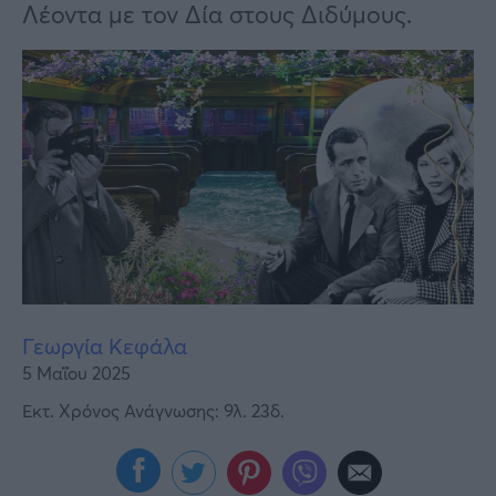
Υγεία
Λέοντα με τον Δία στους Διδύμους.
Γυναίκα
Καιρός
Γεωργία Κεφάλα
5 Μαΐου 2025
Εκτ. Χρόνος Ανάγνωσης: 9λ. 23δ.