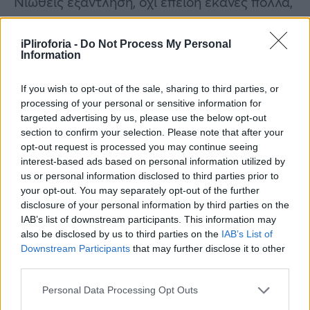
Νιώθεις εξάντληση, όχι επειδή έκανες πολλά,
αλλά επειδή ένιωσες πάρα πολλά. Ίσως,
προσπαθώντας να είσαι πάντα εκεί για τους
iPliroforia -
Do Not Process My Personal
Information
άλλους, να έχασες λίγη από τη δική σου
ευαισθησία.
If you wish to opt-out of the sale, sharing to third parties, or
processing of your personal or sensitive information for
Και τώρα είναι η στιγμή να αναρωτηθείς:
targeted advertising by us, please use the below opt-out
section to confirm your selection. Please note that after your
Ποιος σε προσέχει όταν δεν είσαι εκεί για
opt-out request is processed you may continue seeing
όλους;
interest-based ads based on personal information utilized by
us or personal information disclosed to third parties prior to
your opt-out. You may separately opt-out of the further
Η ανάγκη να αποτραβηχτείς δεν είναι σημάδι
disclosure of your personal information by third parties on the
αδυναμίας — είναι τρόπος να ξαναβρείς τον
IAB’s list of downstream participants. This information may
εαυτό σου. Δώσε αγάπη και φροντίδα στον
also be disclosed by us to third parties on the
IAB’s List of
Downstream Participants
that may further disclose it to other
εσωτερικό σου κόσμο. Το αξίζει.
third parties.
Λέων
Personal Data Processing Opt Outs