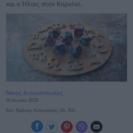
Υγεία
και ο Ήλιος στον Καρκίνο.
Γυναίκα
Καιρός
Νίκος Αντωνόπουλος
16 Ιουνίου 2025
Εκτ. Χρόνος Ανάγνωσης: 4λ. 15δ.