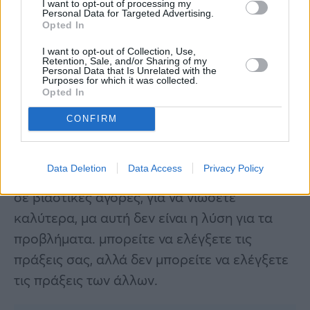
I want to opt-out of processing my
Personal Data for Targeted Advertising.
Υδροχόος
Opted In
Οικογενειακές διαφορές φτάνουν στο τέλος
I want to opt-out of Collection, Use,
Retention, Sale, and/or Sharing of my
τους, μόνο αν δείξετε υπομονή και σύνεση.
Personal Data that Is Unrelated with the
Purposes for which it was collected.
Θα υπάρξουν εντάσεις που θα σας
Opted In
απασχολήσουν με μεγαλύτερους και θα
CONFIRM
επηρεάσουν και τους υπόλοιπους. Κύρια
αιτία θα είναι η βιασύνη και η ανυπομονησία.
Data Deletion
Data Access
Privacy Policy
Ως αποτέλεσμα θα μπορούσατε να προβείτε
σε βιαστικές αγορές, για να νιώσετε
καλύτερα, μα αυτή δεν είναι η λύση για τα
προβλήματα. μπορείτε να ελέγξετε τις
πράξεις σας, αλλά δεν μπορείτε να ελέγξετε
τις πράξεις των άλλων.