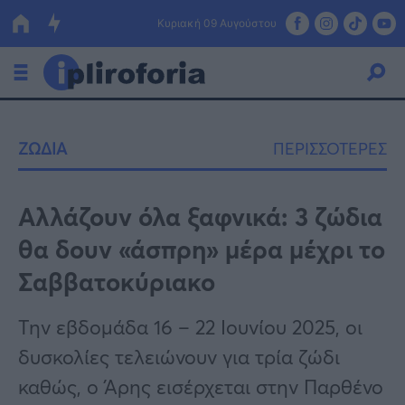
Κυριακή 09 Αυγούστου
Ελλάδα
ΖΩΔΙΑ
ΠΕΡΙΣΣΟΤΕΡΕΣ
Οικονομία
Πολιτική
Αλλάζουν όλα ξαφνικά: 3 ζώδια
θα δουν «άσπρη» μέρα μέχρι το
Τράπεζες
Σαββατοκύριακο
Επιδοτήσεις
Κόσμος
Την εβδομάδα 16 – 22 Ιουνίου 2025, οι
Lifestyle
ΕΣΠΑ
δυσκολίες τελειώνουν για τρία ζώδι
Αθλητικά
καθώς, ο Άρης εισέρχεται στην Παρθένο