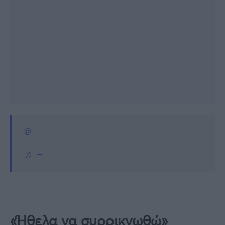
@
♬ –
«Ήθελα να συρρικνωθώ»