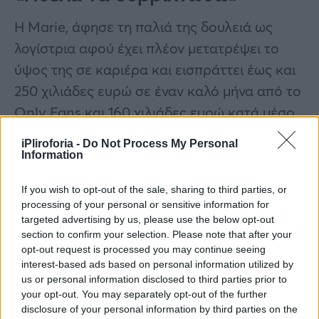
Η Marie, άφησε τη παλιά της δουλειά ως
λογίστρια αφού έχει πλέον μετατρέψει το
ύψος της σε καριέρα και εισπράττει έως και
250 χιλιάδες ευρώ σε έναν καλό μήνα από το
Only Fans και 160 χιλιάδες ευρώ κατά μέσο
όρο.
iPliroforia -
Do Not Process My Personal
Information
Παλιά ήθελα να συρρικνωθώ, αλλά τώρα μου
αρέσει να είμαι ψηλή. Έχω πολύ περισσότερη
If you wish to opt-out of the sale, sharing to third parties, or
processing of your personal or sensitive information for
αυτοπεποίθηση.
targeted advertising by us, please use the below opt-out
section to confirm your selection. Please note that after your
opt-out request is processed you may continue seeing
interest-based ads based on personal information utilized by
us or personal information disclosed to third parties prior to
your opt-out. You may separately opt-out of the further
disclosure of your personal information by third parties on the