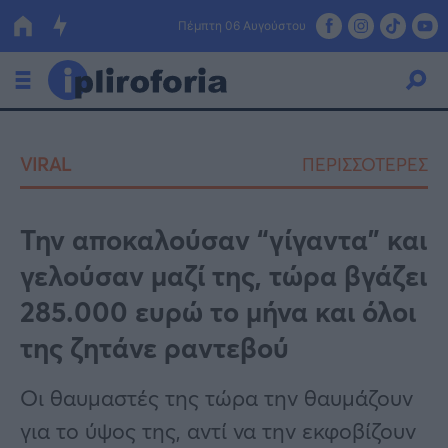
Πέμπτη 06 Αυγούστου
Ελλάδα
VIRAL
ΠΕΡΙΣΣΟΤΕΡΕΣ
Οικονομία
Πολιτική
Την αποκαλούσαν “γίγαντα” και
γελούσαν μαζί της, τώρα βγάζει
Τράπεζες
285.000 ευρώ το μήνα και όλοι
Επιδοτήσεις
Κόσμος
της ζητάνε ραντεβού
Lifestyle
ΕΣΠΑ
Οι θαυμαστές της τώρα την θαυμάζουν
Αθλητικά
για το ύψος της, αντί να την εκφοβίζουν