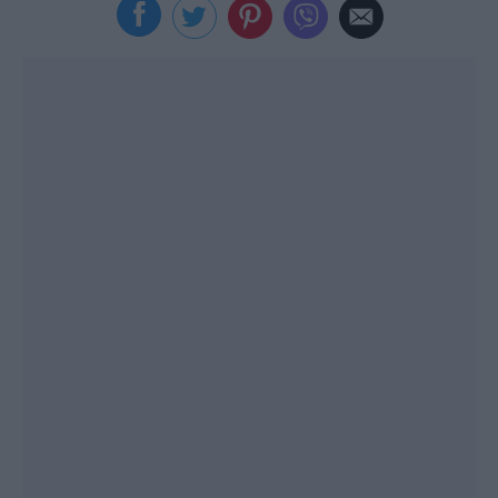
Viral
Κουζίνα
Ζώδια
Pet
Πίστη