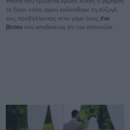
«πιάτο που τρώγεται κρύο», αυτός ο γαμπρός
το ξέρει καλά, αφού εκδικήθηκε τη σύζυγό
του, προβάλλοντας στον γάμο τους,
ένα
βίντεο
που αποδείκνυε ότι τον απατούσε.