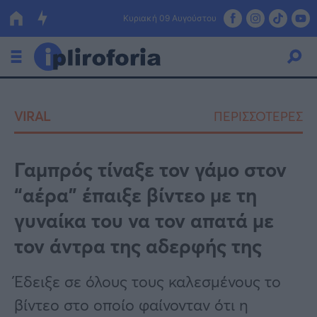
Κυριακή 09 Αυγούστου
Ελλάδα
VIRAL
ΠΕΡΙΣΣΟΤΕΡΕΣ
Οικονομία
Πολιτική
Γαμπρός τίναξε τον γάμο στον
“αέρα” έπαιξε βίντεο με τη
Τράπεζες
γυναίκα του να τον απατά με
Επιδοτήσεις
Κόσμος
τον άντρα της αδερφής της
Lifestyle
ΕΣΠΑ
Έδειξε σε όλους τους καλεσμένους το
Αθλητικά
βίντεο στο οποίο φαίνονταν ότι η