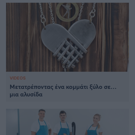
VIDEOS
Μετατρέποντας ένα κομμάτι ξύλο σε…
μια αλυσίδα