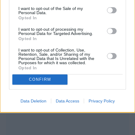
I want to opt-out of the Sale of my
Personal Data.
Opted In
Συνεντεύξεις 18/11/2025
I want to opt-out of processing my
Personal Data for Targeted Advertising.
Τζεφ Μοντάνα: «Κανένας δεν μπορεί
Opted In
να σου πει ποιος είσαι»
I want to opt-out of Collection, Use,
Retention, Sale, and/or Sharing of my
Personal Data that Is Unrelated with the
Purposes for which it was collected.
Opted In
CONFIRM
Data Deletion
Data Access
Privacy Policy