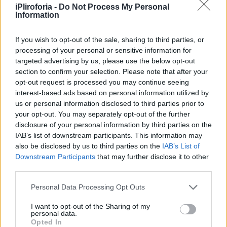
iPliroforia -
Do Not Process My Personal
Information
If you wish to opt-out of the sale, sharing to third parties, or
processing of your personal or sensitive information for
targeted advertising by us, please use the below opt-out
section to confirm your selection. Please note that after your
opt-out request is processed you may continue seeing
interest-based ads based on personal information utilized by
us or personal information disclosed to third parties prior to
«Λοιπόν γιατί σπατάλησε όλα αυτά τα
your opt-out. You may separately opt-out of the further
disclosure of your personal information by third parties on the
χρήματα για τον γάμο;» έγραψε ένας άλλος.
IAB’s list of downstream participants. This information may
also be disclosed by us to third parties on the
IAB’s List of
Downstream Participants
that may further disclose it to other
third parties.
Personal Data Processing Opt Outs
Συνεντεύξεις 18/11/2025
I want to opt-out of the Sharing of my
Δήμητρα Δερζέκου: «Λέω τη δική μου
personal data.
Opted In
αλήθεια»