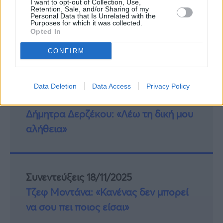
I want to opt-out of Collection, Use,
Retention, Sale, and/or Sharing of my
Personal Data that Is Unrelated with the
Purposes for which it was collected.
Opted In
CONFIRM
Data Deletion
Data Access
Privacy Policy
Συνεντεύξεις 18/11/2025
Δήμητρα Δερζέκου: «Λέω τη δική μου
αλήθεια»
Συνεντεύξεις 18/11/2025
Τζεφ Μοντάνα: «Κανένας δεν μπορεί
να σου πει ποιος είσαι»