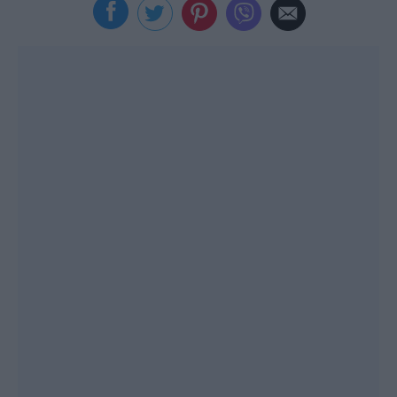
Viral
Κουζίνα
Ζώδια
Pet
Πίστη