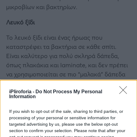
μικροβίων και βακτηρίων.
Λευκό ξίδι
Το λευκό ξίδι είναι ένας ήρωας που
καταστρέφει τα βακτήρια σε κάθε σπίτι.
Είναι καλύτερο για πολύ σκληρά δάπεδα,
όπως πλακάκια και laminate, και δεν πρέπει
να χρησιμοποιείται σε πιο “μαλακά” δάπεδα
όπως σκληρό ξύλο, μάρμαρο και τραβερτίνη.
Για τα δάπεδα σκληρής επιφάνειας, η
iPliroforia -
Do Not Process My Personal
Information
οξύτητα του ξιδιού, το οποίο έχει επίπεδο pH
δύο έως τρία, αφαιρεί τη βρωμιά χωρίς να
If you wish to opt-out of the sale, sharing to third parties, or
processing of your personal or sensitive information for
βλάπτει το φινίρισμα”.
targeted advertising by us, please use the below opt-out
section to confirm your selection. Please note that after your