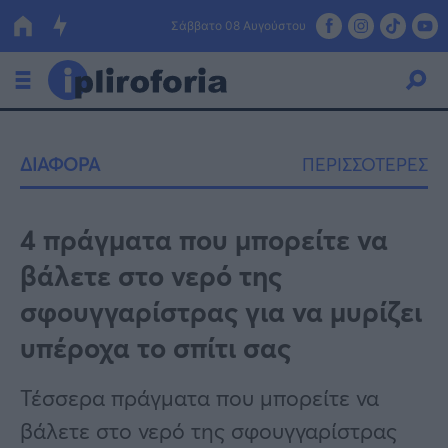
Σάββατο 08 Αυγούστου
Ελλάδα
ΔΙΑΦΟΡΑ
ΠΕΡΙΣΣΟΤΕΡΕΣ
Οικονομία
Πολιτική
4 πράγματα που μπορείτε να
βάλετε στο νερό της
Τράπεζες
σφουγγαρίστρας για να μυρίζει
Επιδοτήσεις
Κόσμος
υπέροχα το σπίτι σας
Lifestyle
ΕΣΠΑ
Τέσσερα πράγματα που μπορείτε να
Αθλητικά
βάλετε στο νερό της σφουγγαρίστρας