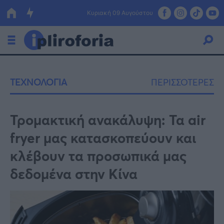
Κυριακή 09 Αυγούστου
Ελλάδα
ΤΕΧΝΟΛΟΓΙΑ
ΠΕΡΙΣΣΟΤΕΡΕΣ
Οικονομία
Πολιτική
Τρομακτική ανακάλυψη: Τα air
fryer μας κατασκοπεύουν και
Τράπεζες
κλέβουν τα προσωπικά μας
Επιδοτήσεις
Κόσμος
δεδομένα στην Κίνα
Lifestyle
ΕΣΠΑ
Αθλητικά