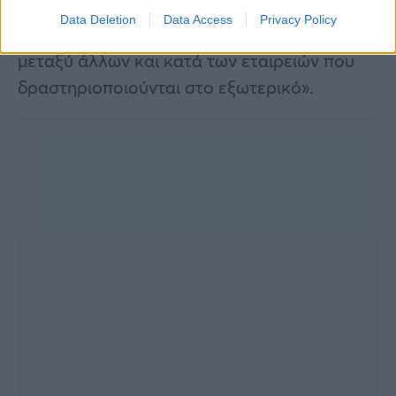
εισαχθεί ένας κώδικας – αυτό πρέπει να
Data Deletion
Data Access
Privacy Policy
υποστηριχθεί από αποτελεσματική επιβολή,
μεταξύ άλλων και κατά των εταιρειών που
δραστηριοποιούνται στο εξωτερικό».