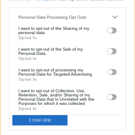
third parties.
Σε δήλωσή του, ο εκδότης του περιοδικού
Personal Data Processing Opt Outs
Which?, Harry Rose, δήλωσε: «Η έρευνά μας
I want to opt-out of the Sharing of my
δείχνει πώς οι κατασκευαστές έξυπνης
personal data.
Opted In
τεχνολογίας και οι εταιρείες με τις οποίες
συνεργάζονται είναι σήμερα σε θέση να
I want to opt-out of the Sale of my
Personal Data.
συλλέγουν δεδομένα από τους καταναλωτές
Opted In
και αυτό συχνά γίνεται με ελάχιστη ή
I want to opt-out of processing my
Personal Data for Targeted Advertising.
καθόλου διαφάνεια.
Opted In
Η Which? έχει ζητήσει να υπάρξουν
I want to opt-out of Collection, Use,
Retention, Sale, and/or Sharing of my
Personal Data that Is Unrelated with the
κατάλληλες κατευθυντήριες γραμμές που να
Purposes for which it was collected.
Opted In
περιγράφουν τι αναμένεται από τους
κατασκευαστές έξυπνων προϊόντων και η
CONFIRM
ICO επιβεβαίωσε ότι την άνοιξη του 2025 θα