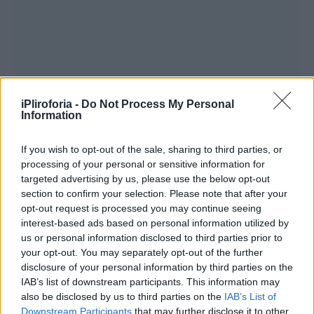
iPliroforia -
Do Not Process My Personal
Information
If you wish to opt-out of the sale, sharing to third parties, or
processing of your personal or sensitive information for
targeted advertising by us, please use the below opt-out
section to confirm your selection. Please note that after your
opt-out request is processed you may continue seeing
interest-based ads based on personal information utilized by
us or personal information disclosed to third parties prior to
Ωστόσο, η έρευνα ανέφερε ότι η συλλογή
your opt-out. You may separately opt-out of the further
δεδομένων υποδηλώνει ότι μπορεί να
disclosure of your personal information by third parties on the
IAB’s list of downstream participants. This information may
διαβιβαστούν σε τρίτους για λόγους
also be disclosed by us to third parties on the
IAB’s List of
μάρκετινγκ.
Downstream Participants
that may further disclose it to other