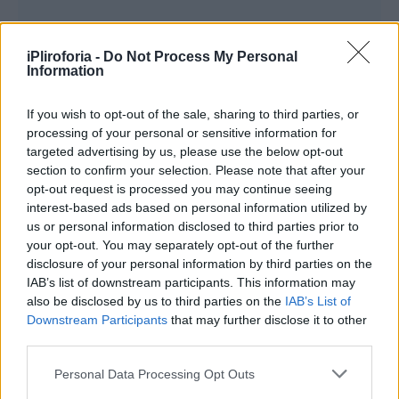
iPliroforia -
Do Not Process My Personal
Information
«Από τότε είμαι άστεγη»
If you wish to opt-out of the sale, sharing to third parties, or
processing of your personal or sensitive information for
Το πρώτο πράγμα που έκανε ο γιος του ήταν
targeted advertising by us, please use the below opt-out
να αλλάξει κλειδαριές παντού και μου ζήτησε
section to confirm your selection. Please note that after your
να φύγω και να μη με ξαναδεί ποτέ μπροστά
opt-out request is processed you may continue seeing
interest-based ads based on personal information utilized by
του. Ούτε τα πράγματά μου δεν πρόλαβα να
us or personal information disclosed to third parties prior to
πάρω. Δεν με άφησε. Από τότε είμαι κατά
your opt-out. You may separately opt-out of the further
disclosure of your personal information by third parties on the
κάποιο τρόπο άστεγη αφού δεν έχω κανέναν.
IAB’s list of downstream participants. This information may
Ευτυχώς που έχω κάποιους καλούς φίλους
also be disclosed by us to third parties on the
IAB’s List of
Downstream Participants
that may further disclose it to other
που με φιλοξενούν. Είμαι από καναπέ σε
third parties.
καναπέ, αλλά όλοι ξέρουμε ότι δεν γίνεται να
Personal Data Processing Opt Outs
συνεχιστεί έτσι. Λυπάμαι πάρα πολύ που