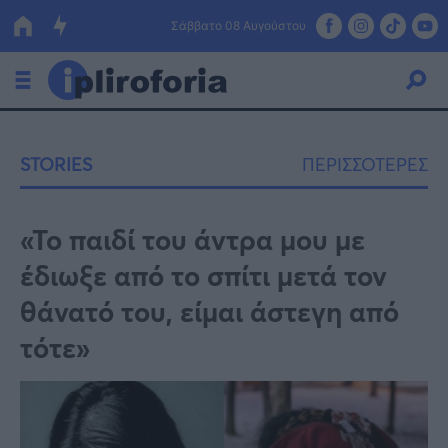
Σάββατο 08 Αυγούστου
Ελλάδα
STORIES
ΠΕΡΙΣΣΟΤΕΡΕΣ
Οικονομία
Πολιτική
«Το παιδί του άντρα μου με
έδιωξε από το σπίτι μετά τον
Τράπεζες
θάνατό του, είμαι άστεγη από
Επιδοτήσεις
Κόσμος
τότε»
Lifestyle
ΕΣΠΑ
Αθλητικά