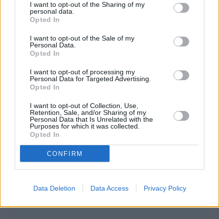
μετά από τόσα χρόνια που στάθηκα στο
I want to opt-out of the Sharing of my
personal data.
πλευρό τους με πέταξε σαν την τρίχα από το
Opted In
ζυμάρι. Δεν εκτίμησε τίποτε απ’ όσα έκανα
I want to opt-out of the Sale of my
Personal Data.
για εκείνον και τον μπαμπά του και με έδιωξε
Opted In
χωρίς να τον νοιάζει τι θα απογίνω.
I want to opt-out of processing my
Personal Data for Targeted Advertising.
Opted In
I want to opt-out of Collection, Use,
Retention, Sale, and/or Sharing of my
Personal Data that Is Unrelated with the
Purposes for which it was collected.
Opted In
CONFIRM
Data Deletion
Data Access
Privacy Policy