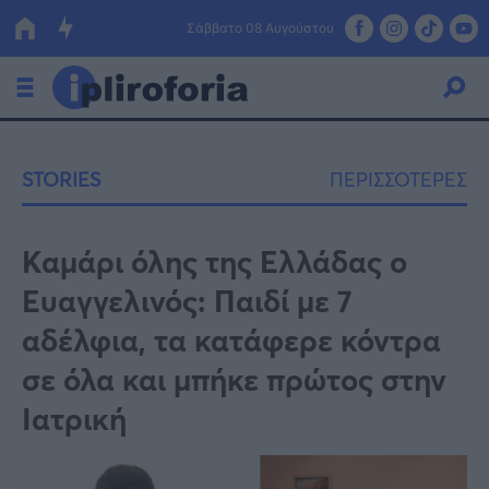
Σάββατο 08 Αυγούστου
Ελλάδα
STORIES
ΠΕΡΙΣΣΟΤΕΡΕΣ
Οικονομία
Πολιτική
Καμάρι όλης της Ελλάδας ο
Ευαγγελινός: Παιδί με 7
Τράπεζες
αδέλφια, τα κατάφερε κόντρα
Επιδοτήσεις
Κόσμος
σε όλα και μπήκε πρώτος στην
Lifestyle
ΕΣΠΑ
Ιατρική
Αθλητικά