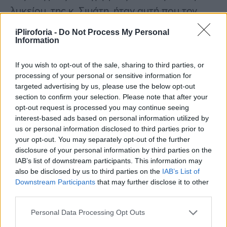
λυκείου, της κ, Σιμάτη, ήταν αυτή που τον
οδήγησε να αποφασίσει να επιλέξει τον
iPliroforia -
Do Not Process My Personal
συγκεκριμένο κλάδο σπουδών.
Information
If you wish to opt-out of the sale, sharing to third parties, or
processing of your personal or sensitive information for
Συνεντεύξεις 18/11/2025
targeted advertising by us, please use the below opt-out
Δήμητρα Δερζέκου: «Λέω τη δική μου
section to confirm your selection. Please note that after your
opt-out request is processed you may continue seeing
αλήθεια»
interest-based ads based on personal information utilized by
us or personal information disclosed to third parties prior to
your opt-out. You may separately opt-out of the further
disclosure of your personal information by third parties on the
Συνεντεύξεις 18/11/2025
IAB’s list of downstream participants. This information may
also be disclosed by us to third parties on the
IAB’s List of
Τζεφ Μοντάνα: «Κανένας δεν μπορεί
Downstream Participants
that may further disclose it to other
να σου πει ποιος είσαι»
third parties.
Personal Data Processing Opt Outs