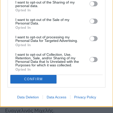
I want to opt-out of the Sharing of my
“Μακάρι με την ιατρική να
personal data.
Opted In
μπορέσω να βοηθήσω κόσμο”,
I want to opt-out of the Sale of my
λέει ο Ευαγγελινός
Personal Data.
Opted In
«Η επιτυχία μου να περάσω στην ιατρική είναι
I want to opt-out of processing my
Personal Data for Targeted Advertising.
μόνο η αρχή. Θέλω να βοηθήσω τον κόσμο
Opted In
να γίνει καλά. Έστω και να τον κάνω πιο
I want to opt-out of Collection, Use,
χαρούμενο, αυτό μου αρκεί. Μακάρι να
Retention, Sale, and/or Sharing of my
Personal Data that Is Unrelated with the
καταφέρω να ασχοληθώ με μία καινοτόμο
Purposes for which it was collected.
Opted In
έρευνα, σε μία πρωτότυπη θεραπεία. Όλα
αυτά όμως τα όνειρα του μέλλοντος μπορεί
CONFIRM
να πραγματοποιηθούν μόνο σε συνεργασία
με άλλους ανθρώπους. Η ιατρική δεν είναι
Data Deletion
Data Access
Privacy Policy
ατομική υπόθεση» θα πει χαρακτηριστικά ο
Ευαγγελινός Μιχελής.