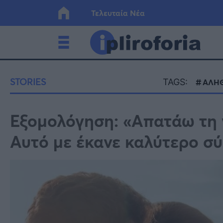
Τελευταία Νέα
Ελλάδα
Οικονο
STORIES
TAGS:
ΑΛΗΘ
Κόσμος
Lifesty
Εξομολόγηση: «Απατάω τη γ
Αυτό με έκανε καλύτερο σ
Υγεία
Γυναίκ