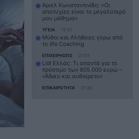
Άριελ Κωνσταντινίδη: «Οι
αποτυχίες είναι το μεγαλύτερό
μου μάθημα»
ΥΓΕΙΑ
15:51
Μύθοι και Αλήθειες γύρω από
το life Coaching
ΕΠΙΧΕΙΡΗΣΕΙΣ
21:55
Lidl Ελλάς: Τι απαντά για το
πρόστιμο των 805.000 ευρώ –
«Άδικο και αυθαίρετο»
ΕΠΙΚΑΙΡΟΤΗΤΑ
21:30
Στο εκπαιδευτικό του ταξίδι
σκοτώθηκε ο 20χρονος
ναυτικός του Blue Star Chios –
Πώς έγινε το τραγικό
δυστύχημα
ΖΩΔΙΑ
21:10
Αυτά τα 3 ζώδια θα πετύχουν