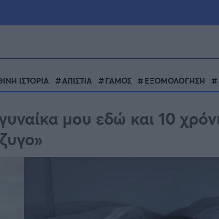
μία
Πολιτική
Τράπεζες
ΙΝΗ ΙΣΤΟΡΙΑ
ΑΠΙΣΤΙΑ
ΓΑΜΟΣ
ΕΞΟΜΟΛΟΓΗΣΗ
Επιδοτήσεις
le
Αθλητικά
υναίκα μου εδώ και 10 χρόν
ΕΣΠΑ
ύζυγο»
α
Καιρός