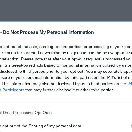
 -
Do Not Process My Personal Information
to opt-out of the sale, sharing to third parties, or processing of your per
formation for targeted advertising by us, please use the below opt-out s
r selection. Please note that after your opt-out request is processed y
eing interest-based ads based on personal information utilized by us or
disclosed to third parties prior to your opt-out. You may separately opt-
losure of your personal information by third parties on the IAB’s list of
. This information may also be disclosed by us to third parties on the
IA
Participants
that may further disclose it to other third parties.
λέπουμε την εξομολόγηση του Dark Horse, συντά
l Data Processing Opt Outs
 οποίο γράφει το πώς έχει καταφέρει να κρατήσει
o opt-out of the Sharing of my personal data.
 τη σύζυγό του και όπως γράφει, δεν είναι καλός