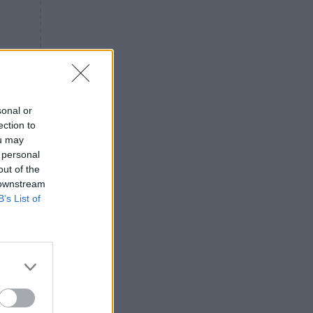
«ενόχληση» με τους πολίτες
για τα Τέμπη- «Αυτή η χώρα
είχε και άλλα δυστυχήματα»
ΠΙΣΤΗ
16:09
Μήτηρ του Ιησού: Προσευχή
στην Παναγία για τις δύσκολες
στιγμές
sonal or
ection to
ΥΓΕΙΑ
15:42
ou may
Συναγερμός στις ευρωπαϊκές
 personal
αγορές: Ανακαλούνται
out of the
πεπόνια και σταφύλια με
 downstream
φυτοφάρμακα
B’s List of
GOSSIP
15:12
Νεφέλη Μεγκ: Το βίντεο για τη
Σίσσυ Χρηστίδου έφερε
κτη
αντιδράσεις – «Είμαστε ok με
τα ενέσιμα;»
ΕΛΛΑΔΑ
14:46