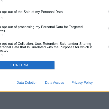
In
όσο, καταλήγει πως η εξωσυζυγική του σχέση
o opt-out of the Sale of my Personal Data.
In
 μου εδώ και 10 χρόνια. Αυτό με
to opt-out of processing my Personal Data for Targeted
ing.
In
o opt-out of Collection, Use, Retention, Sale, and/or Sharing
ς μπαμπάς και τρυφερός σύζυγός. Τα βράδια βγαί
ersonal Data that Is Unrelated with the Purposes for which it
lected.
λίνη. Για να είμαι ακριβής διατηρώ παράλληλες
In
τερη φύση μου. Μερικές από τις γυναίκες με τις
CONFIRM
ρφες – έξω από τα κυβικά μου. Νιώθω τόσο
ίες τους σε όλους μου τους φίλους. Όμως, το
μπορείς να το πεις πουθενά. Σε κανέναν.
Data Deletion
Data Access
Privacy Policy