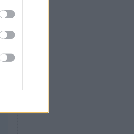
Θλίψη: Έφυγε από τη ζωή
γνωστός Έλληνας ηθοποιός
νω