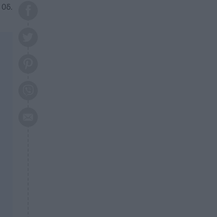
το 2026: Πότε θα έρθει η
 0δ.
μεγάλη αλλαγή
ΕΠΙΚΑΙΡΟΤΗΤΑ
20:45
Τραγωδία στη Λάρισα: Νεκρός
50χρονος με αδιανόητο τρόπο
ΥΓΕΙΑ
20:20
Ελάχιστοι τη γνωρίζουν: Η
βιταμίνη που καταπολεμά
κατάθλιψη, κούραση, κόπωση
ΕΠΙΚΑΙΡΟΤΗΤΑ
19:50
ΕΚΤΑΚΤΟ: Σεισμός τώρα στην
Αττική
ΕΠΙΚΑΙΡΟΤΗΤΑ
19:20
«Συναγερμός» τώρα στη
Γλυφάδα
ΕΠΙΚΑΙΡΟΤΗΤΑ
18:45
Θλίψη: Πέθανε πολύτεκνη