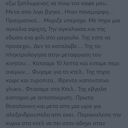
εξω ξαπλωμενος να πινω τον καφε μου..
Μετα απο λιγο βγηκε.. Ηταν πανεμορφη…
Πραγματικα… Μυριζε υπεροχα. Με πηρε μια
αγκαλια σφιχτη, Την αγκαλιασα και της
εδωσα ενα φιλι στο μαγουλο. Της ειπα να
προσεχει.. Δεν το καταλαβε… Της το
πληκτρολογησα στην μεταφραση του
κινητου… Κατσαμε 10 λεπτα και ειπαμε περι
ανεμων… Φυγαμε για τα κτελ.. Της πηρα
καφε και τυροπιτα.. Φρεντο καπουτσινο
γλυκο.. Φτασαμε στα Κτελ.. Της εβγαλα
εισιτηριο με ανταποκριση.. Πρωτα
θεσαλονικη και μετα απο μια ωρα για
αλεξανδρουπολη απο εκει.. Παρακαλεσα την
κυρια στα κτελ να πει στον αδηγο οταν