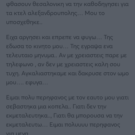
φθασουν θεσαλονικη να την καθοδηγησει για
τα κτελ αλεξανδρουπολης… Μου το
υποσχεθηκε..
Ειχα αργησει και επρεπε να φυγω… Της
εδωσα το κινητο μου… Της εγραψα ενα
τελευταιο μηνυμα.. Αν με χρειαστεις παρε με
τηλεφωνο , αν δεν με χρειαστεις καλη σου
τυχη. Αγκαλιαστηκαμε και δακρυσε στον ωμο
μου…. εφυγα…
Ειμαι πολυ περηφανος με τον εαυτο μου γιατι
σεβαστηκα μια κοπελα.. Γιατι δεν την
εκμεταλευτηκα.., Γιατι θα μπορουσα να την
εκμεταλευτω… Ειμαι πολυυυυ περηφανος
για μενα ,..