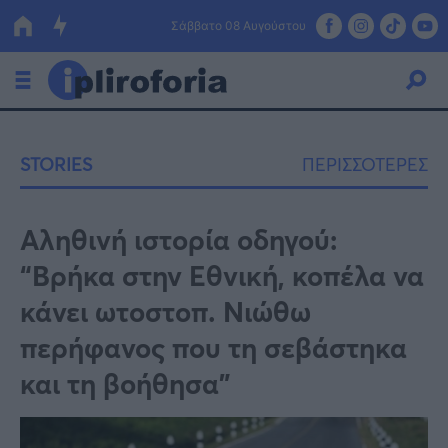
Σάββατο 08 Αυγούστου
Ελλάδα
STORIES
ΠΕΡΙΣΣΟΤΕΡΕΣ
Οικονομία
Πολιτική
Αληθινή ιστορία οδηγού:
“Βρήκα στην Εθνική, κοπέλα να
Τράπεζες
κάνει ωτοστοπ. Νιώθω
Επιδοτήσεις
Κόσμος
περήφανος που τη σεβάστηκα
Lifestyle
ΕΣΠΑ
και τη βοήθησα”
Αθλητικά