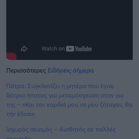
Περισσότερες
Ειδήσεις σήμερα
Πάτρα: Συγκλονίζει η μητέρα που έγινε
δότρια ήπατος για μεταμόσχευση στον γιο
της – «Και την καρδιά μου να μου ζήταγαν, θα
την έδινα»
Ισχυρός σεισμός – Αισθητός σε πολλές
περιοχές