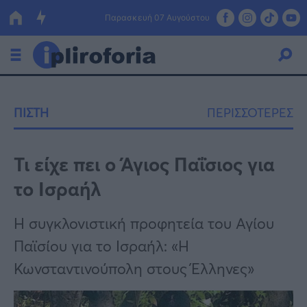
Παρασκευή 07 Αυγούστου
Ελλάδα
ΠΙΣΤΗ
ΠΕΡΙΣΣΟΤΕΡΕΣ
Οικονομία
Πολιτική
Τι είχε πει ο Άγιος Παΐσιος για
το Ισραήλ
Τράπεζες
Επιδοτήσεις
Κόσμος
Η συγκλονιστική προφητεία του Αγίου
Παϊσίου για το Ισραήλ: «Η
Lifestyle
ΕΣΠΑ
Κωνσταντινούπολη στους Έλληνες»
Αθλητικά