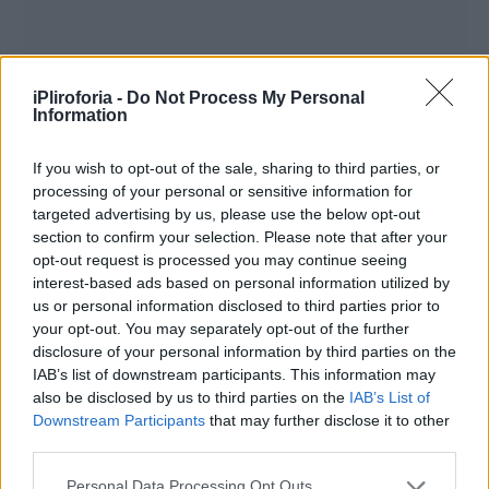
iPliroforia -
Do Not Process My Personal
Information
If you wish to opt-out of the sale, sharing to third parties, or
processing of your personal or sensitive information for
targeted advertising by us, please use the below opt-out
Συνεντεύξεις 18/11/2025
section to confirm your selection. Please note that after your
Δήμητρα Δερζέκου: «Λέω τη δική μου
opt-out request is processed you may continue seeing
αλήθεια»
interest-based ads based on personal information utilized by
us or personal information disclosed to third parties prior to
your opt-out. You may separately opt-out of the further
disclosure of your personal information by third parties on the
IAB’s list of downstream participants. This information may
Συνεντεύξεις 18/11/2025
also be disclosed by us to third parties on the
IAB’s List of
Downstream Participants
that may further disclose it to other
Τζεφ Μοντάνα: «Κανένας δεν μπορεί
third parties.
να σου πει ποιος είσαι»
Personal Data Processing Opt Outs