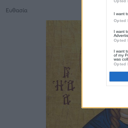
Opted 
Ευθασία
I want t
Opted 
I want 
Advertis
Opted 
I want t
of my P
was col
Opted 