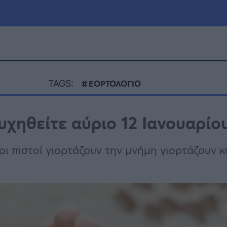
μία
Πολιτική
Τράπεζες
TAGS:
ΕΟΡΤΟΛΟΓΙΟ
Επιδοτήσεις
le
Αθλητικά
υχηθείτε αύριο 12 Ιανουαρίο
ΕΣΠΑ
α
Καιρός
 οι πιστοί γιορτάζουν την μνήμη γιορτάζουν κ