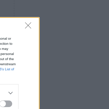
«ενόχληση» με τους πολίτες
για τα Τέμπη- «Αυτή η χώρα
είχε και άλλα δυστυχήματα»
ΠΙΣΤΗ
16:09
Μήτηρ του Ιησού: Προσευχή
στην Παναγία για τις δύσκολες
στιγμές
sonal or
ection to
ΥΓΕΙΑ
15:42
ou may
Συναγερμός στις ευρωπαϊκές
 personal
αγορές: Ανακαλούνται
out of the
πεπόνια και σταφύλια με
 downstream
φυτοφάρμακα
B’s List of
GOSSIP
15:12
Νεφέλη Μεγκ: Το βίντεο για τη
Σίσσυ Χρηστίδου έφερε
αντιδράσεις – «Είμαστε ok με
τα ενέσιμα;»
ΕΛΛΑΔΑ
14:46