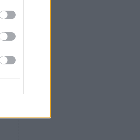
Θλίψη: Έφυγε από τη ζωή
γνωστός Έλληνας ηθοποιός