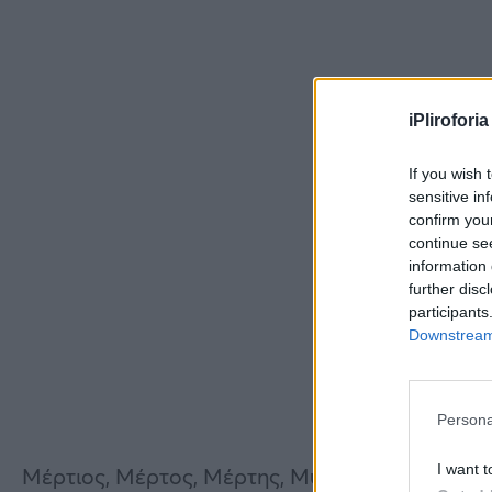
iPliroforia
If you wish 
sensitive in
confirm you
continue se
information 
further disc
participants
Downstream 
Persona
I want t
Μέρτιος, Μέρτος, Μέρτης, Μύρτος, Μερτία, Μ