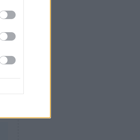
Θλίψη: Έφυγε από τη ζωή
γνωστός Έλληνας ηθοποιός