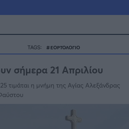
μία
Πολιτική
Τράπεζες
TAGS:
ΕΟΡΤΟΛΟΓΙΟ
Επιδοτήσεις
le
Αθλητικά
ουν σήμερα 21 Απριλίου
ΕΣΠΑ
α
Καιρός
25 τιμάται η μνήμη της Αγίας Αλεξάνδρας
 Φαύστου