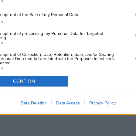
In
o opt-out of the Sale of my Personal Data.
In
to opt-out of processing my Personal Data for Targeted
ing.
ρτή αυτό το όνομα.
In
o opt-out of Collection, Use, Retention, Sale, and/or Sharing
ου Ιανουαρίου
ersonal Data that Is Unrelated with the Purposes for which it
lected.
In
ς, Σώσσος και Φαύστος οι Διάκονοι, Δισιδέριος ο
CONFIRM
ος ήταν επίσκοπος στη Νεάπολη της Ιταλίας, στα
Data Deletion
Data Access
Privacy Policy
αρχος στην περιοχή αυτή ήταν ο Τιμόθεος.