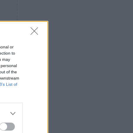
«ενόχληση» με τους πολίτες
για τα Τέμπη- «Αυτή η χώρα
είχε και άλλα δυστυχήματα»
ΠΙΣΤΗ
16:09
Μήτηρ του Ιησού: Προσευχή
στην Παναγία για τις δύσκολες
στιγμές
sonal or
ection to
ΥΓΕΙΑ
15:42
ou may
Συναγερμός στις ευρωπαϊκές
 personal
αγορές: Ανακαλούνται
out of the
πεπόνια και σταφύλια με
 downstream
φυτοφάρμακα
B’s List of
GOSSIP
15:12
Νεφέλη Μεγκ: Το βίντεο για τη
Σίσσυ Χρηστίδου έφερε
αντιδράσεις – «Είμαστε ok με
τα ενέσιμα;»
ΕΛΛΑΔΑ
14:46