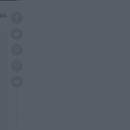
το 2026: Πότε θα έρθει η
μεγάλη αλλαγή
45δ.
ΕΠΙΚΑΙΡΟΤΗΤΑ
20:45
Τραγωδία στη Λάρισα: Νεκρός
50χρονος με αδιανόητο τρόπο
ΥΓΕΙΑ
20:20
Ελάχιστοι τη γνωρίζουν: Η
βιταμίνη που καταπολεμά
κατάθλιψη, κούραση, κόπωση
ΕΠΙΚΑΙΡΟΤΗΤΑ
19:50
ΕΚΤΑΚΤΟ: Σεισμός τώρα στην
Αττική
ΕΠΙΚΑΙΡΟΤΗΤΑ
19:20
«Συναγερμός» τώρα στη
Γλυφάδα
ΕΠΙΚΑΙΡΟΤΗΤΑ
18:45
Θλίψη: Πέθανε πολύτεκνη