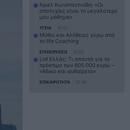
Άριελ Κωνσταντινίδη: «Οι
αποτυχίες είναι το μεγαλύτερό
μου μάθημα»
ΥΓΕΙΑ
15:51
Μύθοι και Αλήθειες γύρω από
το life Coaching
ΕΠΙΧΕΙΡΗΣΕΙΣ
21:55
Lidl Ελλάς: Τι απαντά για το
πρόστιμο των 805.000 ευρώ –
«Άδικο και αυθαίρετο»
ΕΠΙΚΑΙΡΟΤΗΤΑ
21:30
Στο εκπαιδευτικό του ταξίδι
σκοτώθηκε ο 20χρονος
ναυτικός του Blue Star Chios –
Πώς έγινε το τραγικό
δυστύχημα
ΖΩΔΙΑ
21:10
Αυτά τα 3 ζώδια θα πετύχουν