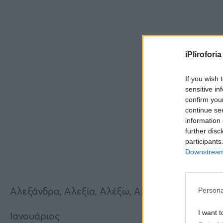
iPliroforia
If you wish 
sensitive in
confirm you
continue se
information 
further disc
participants
Downstream 
Αλεξάνδρα, Αλεξία, Αλέξω, Αλέκα, Σάντρα, Σάσ
Persona
I want t
Ιανουάριος