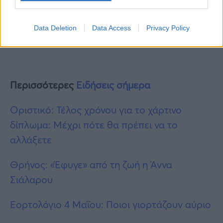
Data Deletion
Data Access
Privacy Policy
Περισσότερες
Ειδήσεις σήμερα
Οριστικό: Τέλος χρόνου για το χάρτινο
δίπλωμα: Μέχρι πότε θα πρέπει να το
αλλάξετε
Θρήνος: «Έφυγε» από τη ζωή η Άννα
Σιάλαρου
Εορτολόγιο 4 Μαΐου: Ποιοι γιορτάζουν αύριο