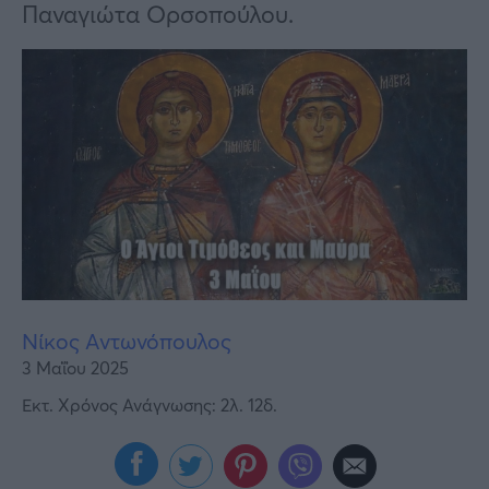
Υγεία
Παναγιώτα Ορσοπούλου.
Γυναίκα
Καιρός
Νίκος Αντωνόπουλος
3 Μαΐου 2025
Εκτ. Χρόνος Ανάγνωσης: 2λ. 12δ.