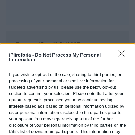
Συνεντεύξεις 18/11/2025
Δήμητρα Δερζέκου: «Λέω τη δική μου
iPliroforia -
Do Not Process My Personal
Information
αλήθεια»
If you wish to opt-out of the sale, sharing to third parties, or
processing of your personal or sensitive information for
targeted advertising by us, please use the below opt-out
Συνεντεύξεις 18/11/2025
section to confirm your selection. Please note that after your
Τζεφ Μοντάνα: «Κανένας δεν μπορεί
opt-out request is processed you may continue seeing
interest-based ads based on personal information utilized by
να σου πει ποιος είσαι»
us or personal information disclosed to third parties prior to
your opt-out. You may separately opt-out of the further
disclosure of your personal information by third parties on the
IAB’s list of downstream participants. This information may