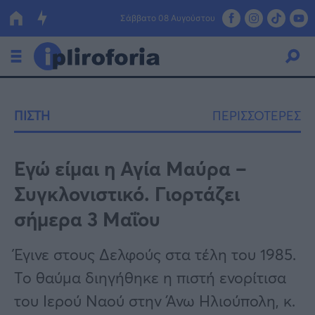
Σάββατο 08 Αυγούστου
Ελλάδα
ΠΙΣΤΗ
ΠΕΡΙΣΣΟΤΕΡΕΣ
Οικονομία
Πολιτική
Εγώ είμαι η Αγία Μαύρα –
Συγκλονιστικό. Γιορτάζει
Τράπεζες
σήμερα 3 Μαΐου
Επιδοτήσεις
Κόσμος
Έγινε στους Δελφούς στα τέλη του 1985.
Lifestyle
ΕΣΠΑ
Το θαύμα διηγήθηκε η πιστή ενορίτισα
Αθλητικά
του Ιερού Ναού στην Άνω Ηλιούπολη, κ.